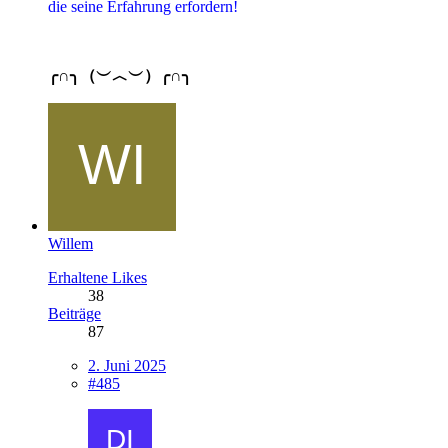
die seine Erfahrung erfordern!
╭∩╮（︶︿︶）╭∩╮
Willem
Erhaltene Likes
38
Beiträge
87
2. Juni 2025
#485