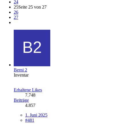
24
25
Seite 25 von 27
26
27
Berni 2
Inventar
Erhaltene Likes
7.748
Beiträge
4.857
1. Juni 2025
#481