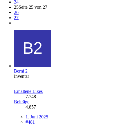
24
25
Seite 25 von 27
26
27
Berni 2
Inventar
Erhaltene Likes
7.748
Beiträge
4.857
1. Juni 2025
#481