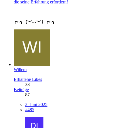
die seine Erfahrung erfordern!
╭∩╮（︶︿︶）╭∩╮
Willem
Erhaltene Likes
38
Beiträge
87
2. Juni 2025
#485