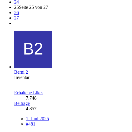
24
25
Seite 25 von 27
26
27
Berni 2
Inventar
Erhaltene Likes
7.748
Beiträge
4.857
1. Juni 2025
#481