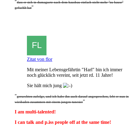
"
dass er sich in dumaguete nach dem hausbau einfach nicht mehr "zu hause"
"
gefuehlt hat
Zitat von flor
Mit meiner Lebensgefährtin "Harl" bin ich immer
noch glücklich vereint, seit jetzt rd. 11 Jahre!
Sie hält mich jung
"
geruechten zufolge, und ich habe ihn auch darauf angesprochen, lebt er nun in
"
wiesbaden zusammen mit einem jungen tunesier
I am multi-talented!
I can talk and p.iss people off at the same time!