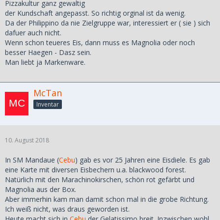
Pizzakultur ganz gewaltig
der Kundschaft angepasst. So richtig orginal ist da wenig.
Da der Philippino da nie Zielgruppe war, interessiert er ( sie ) sich
dafuer auch nicht.
Wenn schon teueres Eis, dann muss es Magnolia oder noch
besser Haegen - Dasz sein.
Man liebt ja Markenware.
McTan
Inventar
10. August 2018
In SM Mandaue (
Cebu
) gab es vor 25 Jahren eine Eisdiele. Es gab
eine Karte mit diversen Eisbechern u.a. blackwood forest.
Natürlich mit den Marachinokirschen, schön rot gefärbt und
Magnolia aus der Box.
Aber immerhin kam man damit schon mal in die grobe Richtung.
Ich weiß nicht, was draus geworden ist.
Heute macht sich in
Cebu
der Gelatissimo breit. Inzwischen wohl