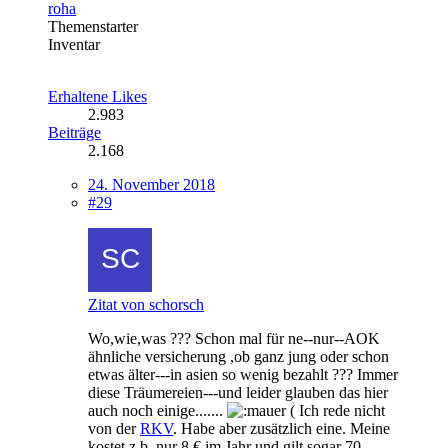
roha
Themenstarter
Inventar
Erhaltene Likes
2.983
Beiträge
2.168
24. November 2018
#29
Zitat von schorsch
Wo,wie,was ??? Schon mal für ne--nur--AOK
ähnliche versicherung ,ob ganz jung oder schon
etwas älter---in asien so wenig bezahlt ??? Immer
diese Träumereien---und leider glauben das hier
auch noch einige.......
( Ich rede nicht
von der
RKV
. Habe aber zusätzlich eine. Meine
kostet z.b. nur 8 € im Jahr und gilt sogar 70