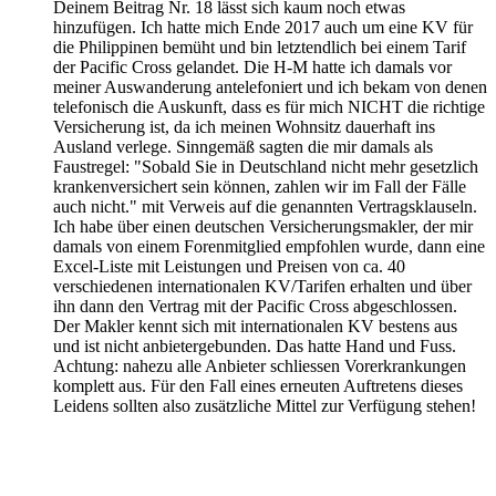
Deinem Beitrag Nr. 18 lässt sich kaum noch etwas
hinzufügen. Ich hatte mich Ende 2017 auch um eine KV für
die Philippinen bemüht und bin letztendlich bei einem Tarif
der Pacific Cross gelandet. Die H-M hatte ich damals vor
meiner Auswanderung antelefoniert und ich bekam von denen
telefonisch die Auskunft, dass es für mich NICHT die richtige
Versicherung ist, da ich meinen Wohnsitz dauerhaft ins
Ausland verlege. Sinngemäß sagten die mir damals als
Faustregel: "Sobald Sie in Deutschland nicht mehr gesetzlich
krankenversichert sein können, zahlen wir im Fall der Fälle
auch nicht." mit Verweis auf die genannten Vertragsklauseln.
Ich habe über einen deutschen Versicherungsmakler, der mir
damals von einem Forenmitglied empfohlen wurde, dann eine
Excel-Liste mit Leistungen und Preisen von ca. 40
verschiedenen internationalen KV/Tarifen erhalten und über
ihn dann den Vertrag mit der Pacific Cross abgeschlossen.
Der Makler kennt sich mit internationalen KV bestens aus
und ist nicht anbietergebunden. Das hatte Hand und Fuss.
Achtung: nahezu alle Anbieter schliessen Vorerkrankungen
komplett aus. Für den Fall eines erneuten Auftretens dieses
Leidens sollten also zusätzliche Mittel zur Verfügung stehen!