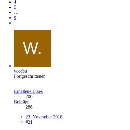
4
5
…
9
w.cebu
Fortgeschrittener
Erhaltene Likes
200
Beiträge
286
23. November 2018
#21