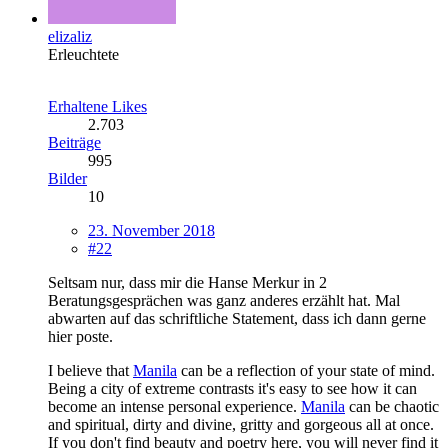
elizaliz
Erleuchtete
Erhaltene Likes
2.703
Beiträge
995
Bilder
10
23. November 2018
#22
Seltsam nur, dass mir die Hanse Merkur in 2
Beratungsgesprächen was ganz anderes erzählt hat. Mal
abwarten auf das schriftliche Statement, dass ich dann gerne
hier poste.
I believe that
Manila
can be a reflection of your state of mind.
Being a city of extreme contrasts it's easy to see how it can
become an intense personal experience.
Manila
can be chaotic
and spiritual, dirty and divine, gritty and gorgeous all at once.
If you don't find beauty and poetry here, you will never find it