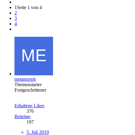
1
Seite 1 von 4
2
3
4
metamorph
Themenstarter
Fortgeschrittener
Erhaltene Likes
376
Beiträge
197
5. Juli 2019