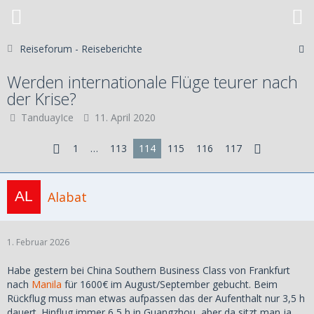
Reiseforum - Reiseberichte
Werden internationale Flüge teurer nach
der Krise?
TanduayIce
11. April 2020
1
…
113
114
115
116
117
Alabat
1. Februar 2026
Habe gestern bei China Southern Business Class von Frankfurt
nach
Manila
für 1600€ im August/September gebucht. Beim
Rückflug muss man etwas aufpassen das der Aufenthalt nur 3,5 h
dauert. Hinflug immer 6,5 h in Guangzhou, aber da sitzt man ja