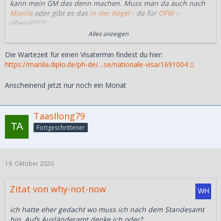
kann mein GM das denn machen. Muss man da auch nach
Manila
oder gibt es das
in der Regel
- da für
OFW
-
überall????
Alles anzeigen
Danke für den Tipp mit der
DBM
. Das muss ich dann wohl
machen. Finde nur auf der Website keine Zeitenangabe für
Die Wartezeit für einen Visatermin findest du hier:
den Moment.
https://manila.diplo.de/ph-de/…se/nationale-visa/1691004
Wenn die Bestätigung kommt dass die Papiere zur Prüfung
Anscheinend jetzt nur noch ein Monat
vorliegen werde ich einen Termin ausmachen.
ich hatte eher gedacht wo muss ich nach dem Standesamt
TaasIlong79
hin. Aufs Ausländeramt denke ich oder?
Fortgeschrittener
19. Oktober 2020
Zitat von why-not-now
ich hatte eher gedacht wo muss ich nach dem Standesamt
hin. Aufs Ausländeramt denke ich oder?