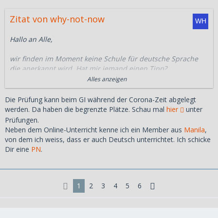
Zitat von why-not-now
Hallo an Alle,
wir finden im Moment keine Schule für deutsche Sprache
die anerkannt wird. Hat mir jemand einen Tipp?
Alles anzeigen
Da alle Schulen geschlossen sind würden wir gerne online
Unterricht machen aber die Prüfung muss ja vermutlich
Die Prüfung kann beim GI während der Corona-Zeit abgelegt
irgendwo vor Ort abgenommen werden.
werden. Da haben die begrenzte Plätze. Schau mal
hier
unter
Prüfungen.
Wäre toll wenn wir einen Kontakt bekommen könnten.
Neben dem Online-Unterricht kenne ich ein Member aus
Manila
,
von dem ich weiss, dass er auch Deutsch unterrichtet. Ich schicke
Dir eine
PN
.
1
2
3
4
5
6