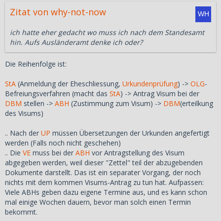
Zitat von why-not-now
ich hatte eher gedacht wo muss ich nach dem Standesamt
hin. Aufs Ausländeramt denke ich oder?
Die Reihenfolge ist:
StA
(Anmeldung der Eheschliessung,
Urkundenprüfung
) ->
OLG
-
Befreiungsverfahren (macht das
StA
) -> Antrag Visum bei der
DBM
stellen ->
ABH
(Zustimmung zum Visum) ->
DBM
(erteilkung
des Visums)
.. Nach der
UP
müssen Übersetzungen der Urkunden angefertigt
werden (Falls noch nicht geschehen)
.. Die
VE
muss bei der
ABH
vor Antragstellung des Visum
abgegeben werden, weil dieser "Zettel" teil der abzugebenden
Dokumente darstellt. Das ist ein separater Vorgang, der noch
nichts mit dem kommen Visums-Antrag zu tun hat. Aufpassen:
Viele ABHs geben dazu eigene Termine aus, und es kann schon
mal einige Wochen dauern, bevor man solch einen Termin
bekommt.