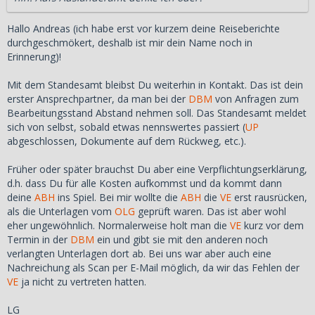
Hallo Andreas (ich habe erst vor kurzem deine Reiseberichte
durchgeschmökert, deshalb ist mir dein Name noch in
Erinnerung)!
Mit dem Standesamt bleibst Du weiterhin in Kontakt. Das ist dein
erster Ansprechpartner, da man bei der
DBM
von Anfragen zum
Bearbeitungsstand Abstand nehmen soll. Das Standesamt meldet
sich von selbst, sobald etwas nennswertes passiert (
UP
abgeschlossen, Dokumente auf dem Rückweg, etc.).
Früher oder später brauchst Du aber eine Verpflichtungserklärung,
d.h. dass Du für alle Kosten aufkommst und da kommt dann
deine
ABH
ins Spiel. Bei mir wollte die
ABH
die
VE
erst rausrücken,
als die Unterlagen vom
OLG
geprüft waren. Das ist aber wohl
eher ungewöhnlich. Normalerweise holt man die
VE
kurz vor dem
Termin in der
DBM
ein und gibt sie mit den anderen noch
verlangten Unterlagen dort ab. Bei uns war aber auch eine
Nachreichung als Scan per E-Mail möglich, da wir das Fehlen der
VE
ja nicht zu vertreten hatten.
LG