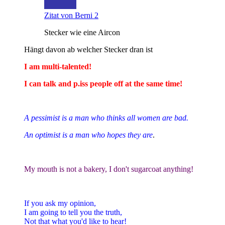
Zitat von Berni 2
Stecker wie eine Aircon
Hängt davon ab welcher Stecker dran ist
I am multi-talented!
I can talk and p.iss people off at the same time!
A pessimist is a man who thinks all women are bad.
An optimist is a man who hopes they are
.
My mouth is not a bakery, I don't sugarcoat anything!
If you ask my opinion,
I am going to tell you the truth,
Not that what you'd like to hear!