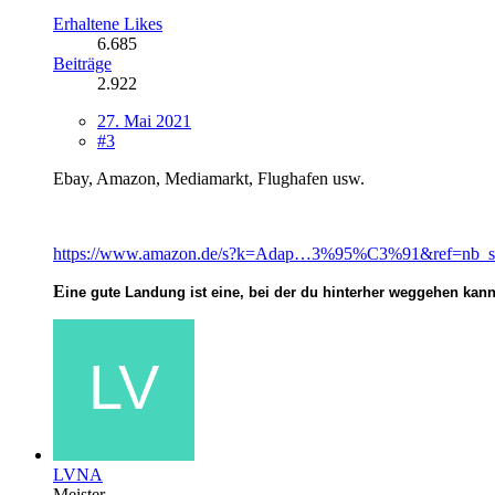
Erhaltene Likes
6.685
Beiträge
2.922
27. Mai 2021
#3
Ebay, Amazon, Mediamarkt, Flughafen usw.
https://www.amazon.de/s?k=Adap…3%95%C3%91&ref=nb_s
E
ine gute Landung ist eine, bei der du hinterher weggehen kan
LVNA
Meister