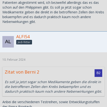
Patienten abgestimmt wird, ich bezweifel allerdings das es das
mehr negative als positive Folgen. Mit dem heutigen
schon auf den Philippinen gibt. Es soll ja jetzt sogar schon
Wissen wuerde ich niemals eine Chemo bei mir zulassen.
Medikamente geben die direkt in die betroffenen Zellen den Krebs
Meine Frau hat nach der 1. Chemo extrem abgebaut, das
bekaempfen und es dadurch praktisch kaum noch andere
sie eine 2. nicht mehr machen konnten, da sie zu
Nebenwirkungen gibt.
schwach war.
Aber auch bei der Chemo gibt es Fortschritte und sie hat
ALFI54
nicht mehr die gleiche Bedeutung wie noch vor 5 Jahren.
Jedi Ritter
Oder die Chemo wird genau auf den Patienten abgestimmt,
eben um Überforderung auszuschliessen.
Wir sind uns aber bestimmt einig, dass man auf Krebs
10. Februar 2024
gerne verzichten kann.
Zitat von Berni 2
LG Alf
Es soll ja jetzt sogar schon Medikamente geben die direkt in
die betroffenen Zellen den Krebs bekaempfen und es
dadurch praktisch kaum noch andere Nebenwirkungen gibt.
Anbei die verschiedenen Testreihen, sowie Entwicklungsstuffen
der Firma Biontech.