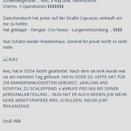
Schwindelgefühle ... MRI, X-Ray usw, Gehirntumor.
Chemo, 3 Operationen $$$$$$$
Zwischendurch hat Junior auf der Straße Cupcaces verkauft um
mir zu helfen.
Hat geklappt - Dengue -Cov heavy - Lungenentzündung ... $$$$
Nun Schatzi wieder Krankenhaus. General für privat reicht es nicht
mehr.
Axo, hat in EDSA North gearbeitet. Nach dem sie krnk wurde war
sie am nächsten Tag gefeuert. NIX kv ODER SO. nEFFE HAT FÜR
DIE kRANKENHAUSKOSTEN GEBÜRGT, zAHLUNG ANS
hOSPITAL ZU SCHLEPPEND. x aNRUFE PRO tAG BEI SEINER
pERSONALABTEILUNG ... NUN HAT ER AUCH KEINEN jOB MEHR.
kEINE aRBEITSPAPIERE WEIL sCHULDEN, NEUER jOB?
fEHLANZEIGE.
Gruß Willi