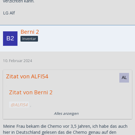
verzichten kann.
LG Alf
Berni 2
Inventar
10. Februar 2024
Zitat von ALFI54
Zitat von Berni 2
ALFI54
,
selbstverstaendlich kann man das nicht vergleichen,
Alles anzeigen
Krebs kann man ueberhauptnicht vergleichen, da es
verschiedene Arten gibt, meine Frau hatte zB einen sehr
Meine Frau bekam die Chemo vor 3,5 Jahren, ich habe das auch
agressiven Krebs. Man muss aber auch immer abwaegen
hier in Deutschland gelesen das die Chemo genau auf den
ob eine Chemo oder nicht, manchmal hat eine Chemo