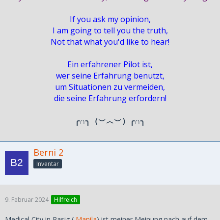
If you ask my opinion,
I am going to tell you the truth,
Not that what you'd like to hear!
Ein erfahrener Pilot ist,
wer seine Erfahrung benutzt,
um Situationen zu vermeiden,
die seine Erfahrung erfordern!
╭∩╮（︶︿︶）╭∩╮
Berni 2
Inventar
9. Februar 2024
Hilfreich
Medical City in Pasig (
Manila
) ist meiner Meinung nach auf dem