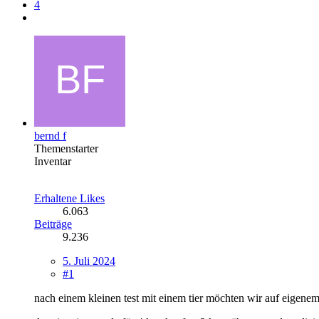
4
bernd f
Themenstarter
Inventar
Erhaltene Likes
6.063
Beiträge
9.236
5. Juli 2024
#1
nach einem kleinen test mit einem tier möchten wir auf eigenem