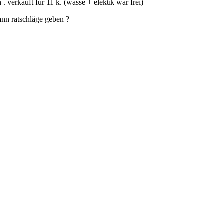
. verkauft für 11 k. (wasse + elektik war frei)
ann ratschläge geben ?