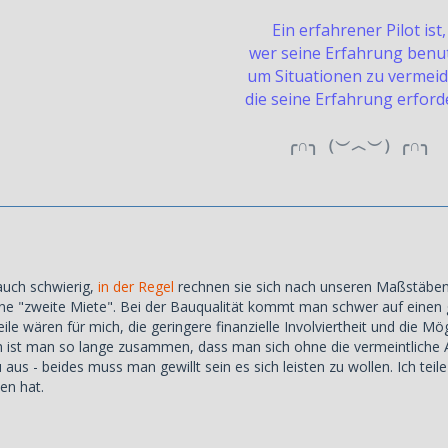
Ein erfahrener Pilot ist,
wer seine Erfahrung benut
um Situationen zu vermeid
die seine Erfahrung erford
╭∩╮（︶︿︶）╭∩╮
uch schwierig,
in der Regel
rechnen sie sich nach unseren Maßstäben
ine "zweite Miete". Bei der Bauqualität kommt man schwer auf einen 
ile wären für mich, die geringere finanzielle Involviertheit und die M
 ist man so lange zusammen, dass man sich ohne die vermeintliche 
 aus - beides muss man gewillt sein es sich leisten zu wollen. Ich te
en hat.