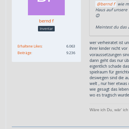
bernd f
wie me
Haus auf unsere 
😊
bernd f
Meintest du das 
Inventar
wer verheiratet ist u
Erhaltene Likes
6.063
ihrer kinder nicht vor
Beiträge
9.236
voraussetzungen sind
dann geht das nur übe
eigentlich schade das
spielraum für gerichte
deswegen sind die au
welt , nur hier etwas 
wie gesagt das leben
wo es tragisch wurde
Wäre ich Du, wär' ich 