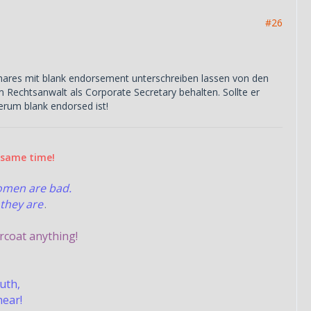
#26
Shares mit blank endorsement unterschreiben lassen von den
 Rechtsanwalt als Corporate Secretary behalten. Sollte er
erum blank endorsed ist!
e same time!
women are bad.
they are
.
rcoat anything!
ruth,
hear!