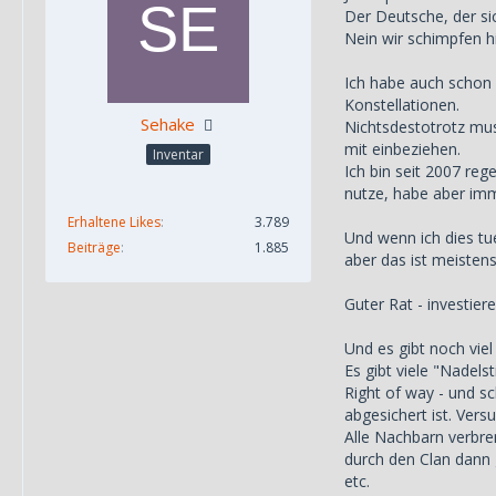
Der Deutsche, der sic
Nein wir schimpfen hie
Ich habe auch schon 
Konstellationen.
Sehake
Nichtsdestotrotz mus
mit einbeziehen.
Inventar
Ich bin seit 2007 reg
nutze, habe aber imm
Erhaltene Likes
3.789
Und wenn ich dies tue
Beiträge
1.885
aber das ist meistens
Guter Rat - investiere
Und es gibt noch viel 
Es gibt viele "Nadels
Right of way - und s
abgesichert ist. Ver
Alle Nachbarn verbre
durch den Clan dann 
etc.