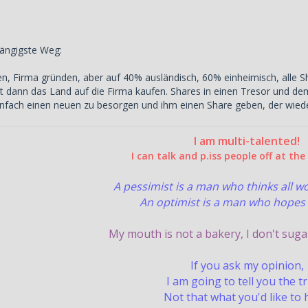
ängigste Weg:
n, Firma gründen, aber auf 40% ausländisch, 60% einheimisch, alle 
t dann das Land auf die Firma kaufen. Shares in einen Tresor und dem
 einfach einen neuen zu besorgen und ihm einen Share geben, der wied
I am multi-talented!
I can talk and p.iss people off at th
A pessimist is a man who thinks all 
An optimist is a man who hopes 
My mouth is not a bakery, I don't suga
If you ask my opinion,
I am going to tell you the t
Not that what you'd like to 