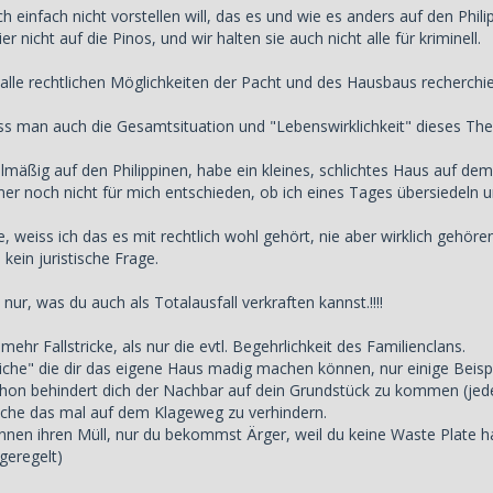
h einfach nicht vorstellen will, das es und wie es anders auf den Phili
r nicht auf die Pinos, und wir halten sie auch nicht alle für kriminell.
alle rechtlichen Möglichkeiten der Pacht und des Hausbaus recherchier
s man auch die Gesamtsituation und "Lebenswirklichkeit" dieses The
elmäßig auf den Philippinen, habe ein kleines, schlichtes Haus auf de
er noch nicht für mich entschieden, ob ich eines Tages übersiedeln
, weiss ich das es mit rechtlich wohl gehört, nie aber wirklich gehöre
 kein juristische Frage.
 nur, was du auch als Totalausfall verkraften kannst.!!!!
mehr Fallstricke, als nur die evtl. Begehrlichkeit des Familienclans.
tiche" die dir das eigene Haus madig machen können, nur einige Beispi
chon behindert dich der Nachbar auf dein Grundstück zu kommen (jeden
suche das mal auf dem Klageweg zu verhindern.
nnen ihren Müll, nur du bekommst Ärger, weil du keine Waste Plate has
geregelt)