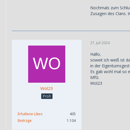
Nochmals zum Schluss
Zusagen des Clans. Im
27. Juli 2024
Hallo,
soweit ich weiß ist 
in der Eigentumsgest
Es gab wohl mal so ei
MfG.
Wol23
Wol23
Profi
Erhaltene Likes
405
Beiträge
1.104