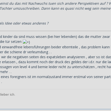
inst du das mit Nachwuchs tuen sich andere Perspektiven auf ? 
Tochter umzuschreiben. Dann kann es quasi nicht weg sein meine 
als Idee oder etwas anderes ?
nd kinder da sind muss wissen (bei hier lebenden) das die mutter zwar
 die tür setzen
 einwandfreie lebensführungen beider elternteile , das problem kann 
r die schiene dr verleumdung . .
 wir die negativen seiten des expatsleben analysieren , aber so ist das
 erlassen , dazu kommt noch der druck des geldes der i.d.r. nur die lang
ssagen von level 4 und bernie leider nicht zu unterschätzen , recht h
mehr . .
 eines foreigners ist im normalzustand immer erstmal von seiner partn
 .
lieber ich.