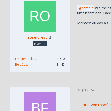
bernd f
wie meins
umzuschreiben. Dann 
Meintest du das als 
roseforest
Inventar
Erhaltene Likes
1.670
Beiträge
3.145
27. Juli 2024
Zitat von rosefo