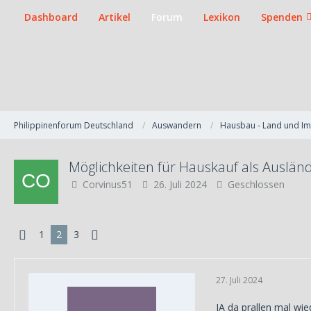
Dashboard
Artikel
Forum
Lexikon
Spenden
Philippinenforum Deutschland
Auswandern
Hausbau - Land und I
Möglichkeiten für Hauskauf als Ausländ
Corvinus51
26. Juli 2024
Geschlossen
1
2
3
27. Juli 2024
JA da prallen mal wie