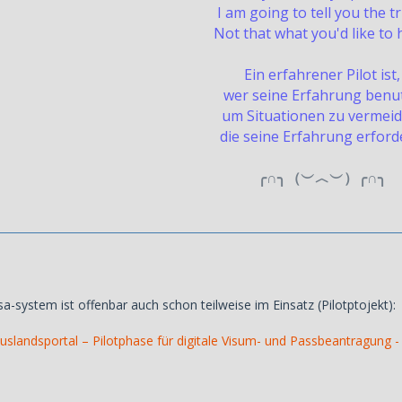
I am going to tell you the t
Not that what you'd like to 
Ein erfahrener Pilot ist,
wer seine Erfahrung benut
um Situationen zu vermeid
die seine Erfahrung erford
╭∩╮（︶︿︶）╭∩╮
isa-system ist offenbar auch schon teilweise im Einsatz (Pilotptojekt):
Auslandsportal – Pilotphase für digitale Visum- und Passbeantragung