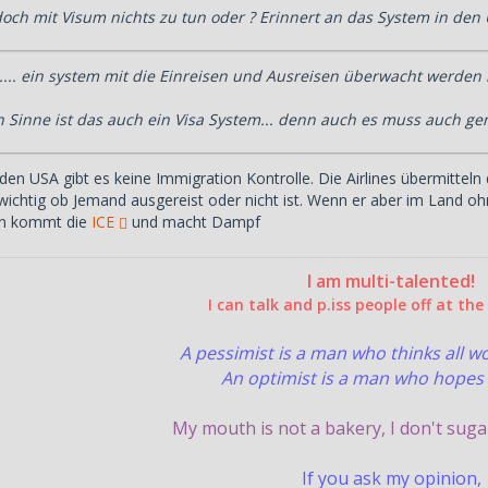
och mit Visum nichts zu tun oder ? Erinnert an das System in den
.... ein system mit die Einreisen und Ausreisen überwacht werden k
n Sinne ist das auch ein Visa System... denn auch es muss auch ge
 den USA gibt es keine Immigration Kontrolle. Die Airlines übermitte
ichtig ob Jemand ausgereist oder nicht ist. Wenn er aber im Land ohne
nn kommt die
ICE
und macht Dampf
I am multi-talented!
I can talk and p.iss people off at th
A pessimist is a man who thinks all 
An optimist is a man who hopes 
My mouth is not a bakery, I don't suga
If you ask my opinion,