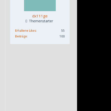
dx111ge
Themenstarter
Erhaltene Likes
55
Beiträge
100