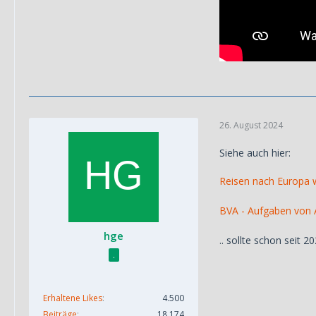
26. August 2024
Siehe auch hier:
Reisen nach Europa 
BVA - Aufgaben von 
hge
.. sollte schon seit 
.
Erhaltene Likes
4.500
Beiträge
18.174