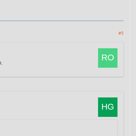
#5
A.