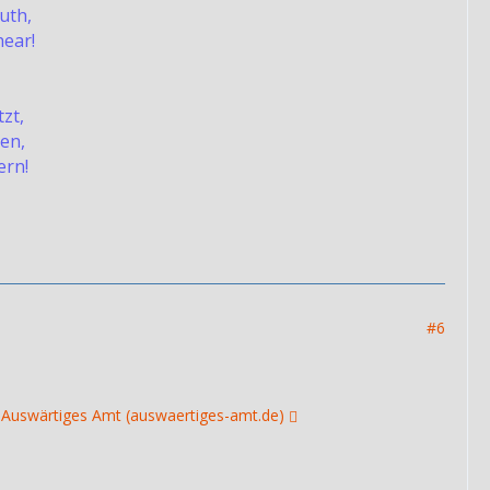
ruth,
hear!
zt,
en,
ern!
#6
 - Auswärtiges Amt (auswaertiges-amt.de)