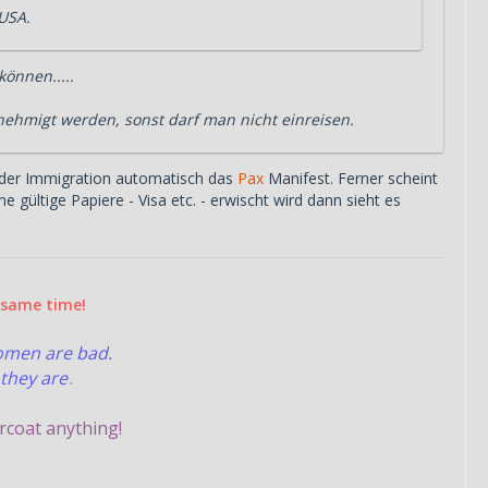
 USA.
önnen.....
nehmigt werden, sonst darf man nicht einreisen.
ln der Immigration automatisch das
Pax
Manifest. Ferner scheint
 gültige Papiere - Visa etc. - erwischt wird dann sieht es
e same time!
women are bad.
they are
.
rcoat anything!