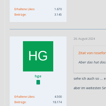
Erhaltene Likes
1.670
Beiträge
3.145
26. August 2024
Zitat von rosefo
Aber das hat doc
hge
sehe ich auch so ....
.
aber im weitesten Si
Erhaltene Likes
4.500
Beiträge
18.174