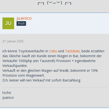
╭∩╮（︶︿︶）╭∩╮
juanico
Profi
27. Januar 2025
ich kenne Toyotaverkäufer in
Cebu
und
Tacloban
, beide erzählen
das Gleiche: kauft ein Kunde einen Wagen in Bar, bekommt der
Verkäufer 1000php (ein Tausend!) Provision + irgendwelche
Verkaufspunkte.
Verkauft er den gleichen Wagen auf Kredit, bekommt er 10%
Provision vom Wagenwert.
D.h. keiner will nen Verkauf mit sofort-Barzahlung
tschö
Juanico