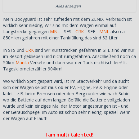
in hybrid, dadurch coding exempted hier in
Manila
.
Alles anzeigen
Bisher ein super Auto, was mich 1.5mio PHP gekostet hat.
Habe es auch in bar bezahlt, weil ich die hiesigen Kredite
Mein Bodyguard ist sehr zufrieden mit dem ZENIX. Verbrauch ist
mit den Wucher-Zinsen absurd finde. Ausserdem gab es
wirklich sehr niedrig, Wir sind mit dem Wagen einmal auf
weder einen Rabatt noch sonstiges.
Langstrecke gegangen
MNL
- SFS -
CRK
- SFE -
MNL
also ca.
850+ km gefahren mit einer Tankfüllung das sind 52 Liter!
Kann das Auto sehr empfehlen, wie dino bereits schrieb:
das beste aus beiden Welten. In der Stadt sehr sparsam
In SFS und
CRK
sind wir Kurzstrecken gefahren in SFE sind wir nur
durch Elektroantrieb und trotzdem keine Probleme durch
im Resort geblieben und nicht rumgefahren. Anschließend noch ca
Benzin-Motor.
50km
Manila
Verkehr und dann war der Tank rischtisch leer! lt.
Und da ich in meinem Condo eine Steckdose direkt am
Tageskilometerzähler 904km!
PArkplatz habe, kann ich den Wagen auch dort aufladen
und die Condo-Admin berechnen mir den normal
Wo wirklich Sprit gespart wird, ist im Stadtverkehr und da sucht
Strompreis, also perfekt.
sich der Wagen selbst raus ob er EV, Engine, EV & Engine oder
ladet - z.B. beim Bremsen oder den Berg runter wie nach Subic
hast du vorher ähnliche autos getestet ? wie zb den kicks e
wo die Batterie auf dem langen Gefälle die Batterie vollgeladen
power von nissan ? habe eine weile an hybrid gedacht ,
wurde und kein einziges Mal der Motor angesprungen ist - und
mich aber letztendlich mitte dezember für für navara
der Geräuschpegel im Auto ist schon sehr niedrig, speziell wenn
entschieden , der kicks wurde benutzt um mich zu
der Wagen auf E läuft!
transportieren und ich fand den auch ganz gut , . .
hätte ich mich für einen pkw entschieden wär`s wohl ein
I am multi-talented!
hybrid geworden