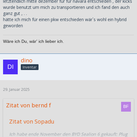
letztendlich mitte dezember für für navara entschieden , der kicks
wurde benutzt um mich zu transportieren und ich fand den auch
ganz gut , . .
hätte ich mich für einen pkw entschieden wär`s wohl ein hybrid
geworden
Wäre ich Du, wär' ich lieber ich.
dino
Inventar
29. Januar 2025
Zitat von bernd f
Zitat von Sopadu
Ich habe ende November den BYD Sealion 6 gekauft: Plug