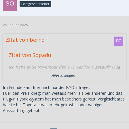
Fortgeschrittener
29. Januar 2025
Zitat von bernd f
Zitat von Sopadu
Ich habe ende November den BYD Sealion 6 gekauft: Plug
in hybrid, dadurch coding exempted hier in
Manila
.
Alles anzeigen
Bisher ein super Auto, was mich 1.5mio PHP gekostet hat.
Habe es auch in bar bezahlt, weil ich die hiesigen Kredite
Im Grunde kam fuer mich nur der BYD infrage..
mit den Wucher-Zinsen absurd finde. Ausserdem gab es
Fuer den Preis kriegt man weitaus mehr als bei anderen und das
weder einen Rabatt noch sonstiges.
Plug-in Hybrid-System hat mich besodners gereizt. Vergleichbares
haette bei Toyota etwas mehr gekostet oder weniger
Kann das Auto sehr empfehlen, wie dino bereits schrieb:
Ausstattung gehabt.
das beste aus beiden Welten. In der Stadt sehr sparsam
durch Elektroantrieb und trotzdem keine Probleme durch
Benzin-Motor.