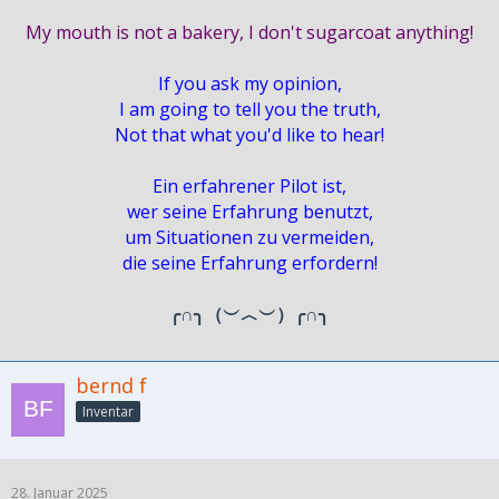
My mouth is not a bakery, I don't sugarcoat anything!
If you ask my opinion,
I am going to tell you the truth,
Not that what you'd like to hear!
Ein erfahrener Pilot ist,
wer seine Erfahrung benutzt,
um Situationen zu vermeiden,
die seine Erfahrung erfordern!
╭∩╮（︶︿︶）╭∩╮
bernd f
Inventar
28. Januar 2025