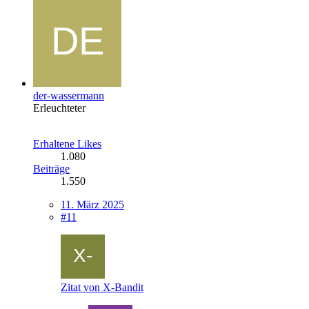
der-wassermann
Erleuchteter
Erhaltene Likes
1.080
Beiträge
1.550
11. März 2025
#11
Zitat von X-Bandit