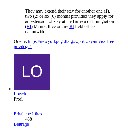
They may extend their stay for another one (1),
two (2) or six (6) months provided they apply for
an extension of stay at the Bureau of Immigration
(
BI
) Main Office or any
BI
field office
nationwide.
Quelle:
https://newyorkpcg.dfa.gov.ph/…ayan-visa-free-
privilege#
Lotsch
Profi
Erhaltene Likes
488
Beiträge