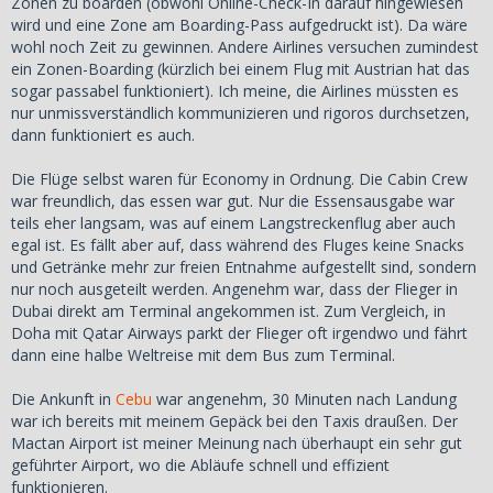
Zonen zu boarden (obwohl Online-Check-In darauf hingewiesen
wird und eine Zone am Boarding-Pass aufgedruckt ist). Da wäre
wohl noch Zeit zu gewinnen. Andere Airlines versuchen zumindest
ein Zonen-Boarding (kürzlich bei einem Flug mit Austrian hat das
sogar passabel funktioniert). Ich meine, die Airlines müssten es
nur unmissverständlich kommunizieren und rigoros durchsetzen,
dann funktioniert es auch.
Die Flüge selbst waren für Economy in Ordnung. Die Cabin Crew
war freundlich, das essen war gut. Nur die Essensausgabe war
teils eher langsam, was auf einem Langstreckenflug aber auch
egal ist. Es fällt aber auf, dass während des Fluges keine Snacks
und Getränke mehr zur freien Entnahme aufgestellt sind, sondern
nur noch ausgeteilt werden. Angenehm war, dass der Flieger in
Dubai direkt am Terminal angekommen ist. Zum Vergleich, in
Doha mit Qatar Airways parkt der Flieger oft irgendwo und fährt
dann eine halbe Weltreise mit dem Bus zum Terminal.
Die Ankunft in
Cebu
war angenehm, 30 Minuten nach Landung
war ich bereits mit meinem Gepäck bei den Taxis draußen. Der
Mactan Airport ist meiner Meinung nach überhaupt ein sehr gut
geführter Airport, wo die Abläufe schnell und effizient
funktionieren.