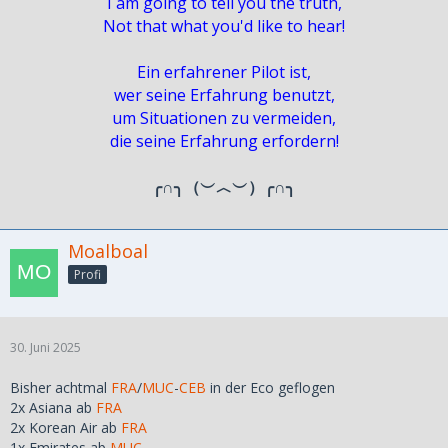
I am going to tell you the truth,
Not that what you'd like to hear!
Ein erfahrener Pilot ist,
wer seine Erfahrung benutzt,
um Situationen zu vermeiden,
die seine Erfahrung erfordern!
╭∩╮（︶︿︶）╭∩╮
Moalboal
Profi
30. Juni 2025
Bisher achtmal
FRA
/
MUC
-
CEB
in der Eco geflogen
2x Asiana ab
FRA
2x Korean Air ab
FRA
1x Emirates ab
MUC