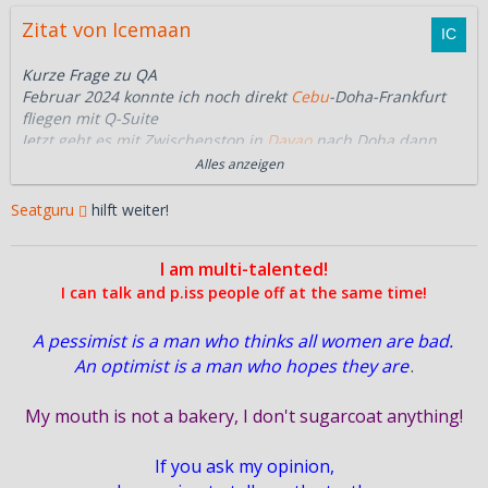
Zitat von Icemaan
Kurze Frage zu QA
Februar 2024 konnte ich noch direkt
Cebu
-Doha-Frankfurt
fliegen mit Q-Suite
Jetzt geht es mit Zwischenstop in
Davao
nach Doha dann
nach Frankfurt aber ohne Q-Suite nur normale Business
Alles anzeigen
Hat QA da umgestellt?
Weil die normale Buisiness klingt für mich nicht
Seatguru
hilft weiter!
berauschend
Gibt es gleichwertige Alternativen?
I am multi-talented!
I can talk and p.iss people off at the same time!
A pessimist is a man who thinks all women are bad.
An optimist is a man who hopes they are
.
My mouth is not a bakery, I don't sugarcoat anything!
If you ask my opinion,