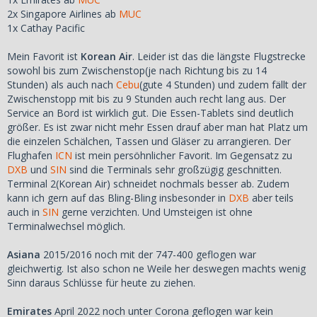
2x Singapore Airlines ab
MUC
1x Cathay Pacific
Mein Favorit ist
Korean Air
. Leider ist das die längste Flugstrecke
sowohl bis zum Zwischenstop(je nach Richtung bis zu 14
Stunden) als auch nach
Cebu
(gute 4 Stunden) und zudem fällt der
Zwischenstopp mit bis zu 9 Stunden auch recht lang aus. Der
Service an Bord ist wirklich gut. Die Essen-Tablets sind deutlich
größer. Es ist zwar nicht mehr Essen drauf aber man hat Platz um
die einzelen Schälchen, Tassen und Gläser zu arrangieren. Der
Flughafen
ICN
ist mein persöhnlicher Favorit. Im Gegensatz zu
DXB
und
SIN
sind die Terminals sehr großzügig geschnitten.
Terminal 2(Korean Air) schneidet nochmals besser ab. Zudem
kann ich gern auf das Bling-Bling insbesonder in
DXB
aber teils
auch in
SIN
gerne verzichten. Und Umsteigen ist ohne
Terminalwechsel möglich.
Asiana
2015/2016 noch mit der 747-400 geflogen war
gleichwertig. Ist also schon ne Weile her deswegen machts wenig
Sinn daraus Schlüsse für heute zu ziehen.
Emirates
April 2022 noch unter Corona geflogen war kein