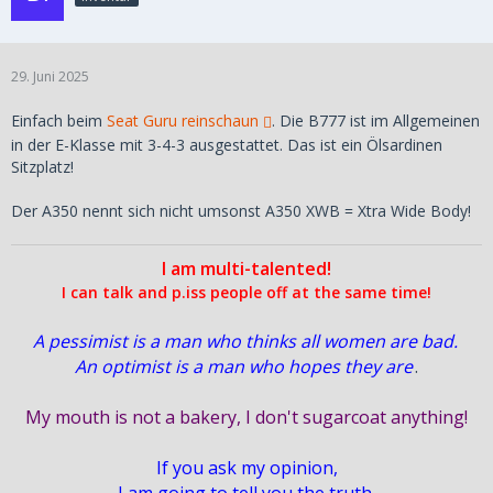
29. Juni 2025
Einfach beim
Seat Guru reinschaun
. Die B777 ist im Allgemeinen
in der E-Klasse mit 3-4-3 ausgestattet. Das ist ein Ölsardinen
Sitzplatz!
Der A350 nennt sich nicht umsonst A350 XWB = Xtra Wide Body!
I am multi-talented!
I can talk and p.iss people off at the same time!
A pessimist is a man who thinks all women are bad.
An optimist is a man who hopes they are
.
My mouth is not a bakery, I don't sugarcoat anything!
If you ask my opinion,
I am going to tell you the truth,