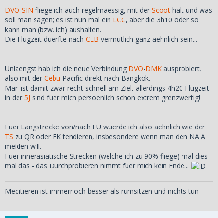
DVO
-
SIN
fliege ich auch regelmaessig, mit der
Scoot
halt und was
soll man sagen; es ist nun mal ein
LCC
, aber die 3h10 oder so
kann man (bzw. ich) aushalten.
Die Flugzeit duerfte nach
CEB
vermutlich ganz aehnlich sein...
Unlaengst hab ich die neue Verbindung
DVO
-
DMK
ausprobiert,
also mit der
Cebu
Pacific direkt nach Bangkok.
Man ist damit zwar recht schnell am Ziel, allerdings 4h20 Flugzeit
in der
5J
sind fuer mich persoenlich schon extrem grenzwertig!
Fuer Langstrecke von/nach EU wuerde ich also aehnlich wie der
TS
zu QR oder EK tendieren, insbesondere wenn man den NAIA
meiden will.
Fuer innerasiatische Strecken (welche ich zu 90% fliege) mal dies
mal das - das Durchprobieren nimmt fuer mich kein Ende...
Meditieren ist immernoch besser als rumsitzen und nichts tun