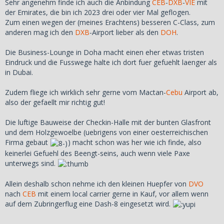
Sehr angenehm finde ich auch die Anbindung
CEB
-
DXB
-
VIE
mit
der Emirates, die bin ich 2023 drei oder vier Mal geflogen.
Zum einen wegen der (meines Erachtens) besseren C-Class, zum
anderen mag ich den
DXB
-Airport lieber als den
DOH
.
Die Business-Lounge in Doha macht einen eher etwas tristen
Eindruck und die Fusswege halte ich dort fuer gefuehlt laenger als
in Dubai.
Zudem fliege ich wirklich sehr gerne vom Mactan-
Cebu
Airport ab,
also der gefaellt mir richtig gut!
Die luftige Bauweise der Checkin-Halle mit der bunten Glasfront
und dem Holzgewoelbe (uebrigens von einer oesterreichischen
Firma gebaut
) macht schon was her wie ich finde, also
keinerlei Gefuehl des Beengt-seins, auch wenn viele Paxe
unterwegs sind.
Allein deshalb schon nehme ich den kleinen Huepfer von
DVO
nach
CEB
mit einem local carrier gerne in Kauf, vor allem wenn
auf dem Zubringerflug eine Dash-8 eingesetzt wird.