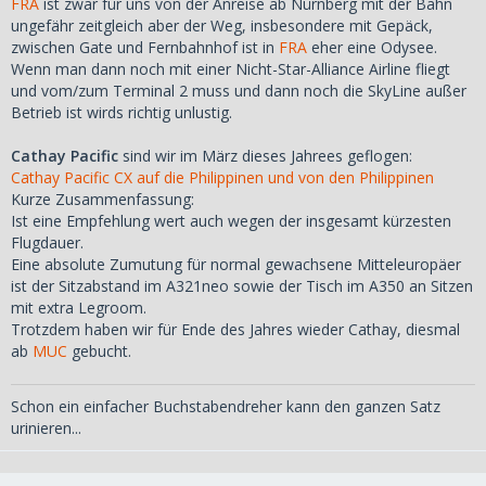
FRA
ist zwar für uns von der Anreise ab Nürnberg mit der Bahn
ungefähr zeitgleich aber der Weg, insbesondere mit Gepäck,
zwischen Gate und Fernbahnhof ist in
FRA
eher eine Odysee.
Wenn man dann noch mit einer Nicht-Star-Alliance Airline fliegt
und vom/zum Terminal 2 muss und dann noch die SkyLine außer
Betrieb ist wirds richtig unlustig.
Cathay Pacific
sind wir im März dieses Jahrees geflogen:
Cathay Pacific CX auf die Philippinen und von den Philippinen
Kurze Zusammenfassung:
Ist eine Empfehlung wert auch wegen der insgesamt kürzesten
Flugdauer.
Eine absolute Zumutung für normal gewachsene Mitteleuropäer
ist der Sitzabstand im A321neo sowie der Tisch im A350 an Sitzen
mit extra Legroom.
Trotzdem haben wir für Ende des Jahres wieder Cathay, diesmal
ab
MUC
gebucht.
Schon ein einfacher Buchstabendreher kann den ganzen Satz
urinieren...