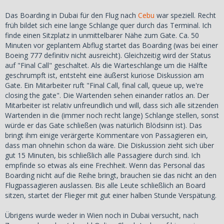
Das Boarding in Dubai für den Flug nach
Cebu
war speziell. Recht
früh bildet sich eine lange Schlange quer durch das Terminal. Ich
finde einen Sitzplatz in unmittelbarer Nähe zum Gate. Ca. 50
Minuten vor geplantem Abflug startet das Boarding (was bei einer
Boeing 777 definitiv nicht ausreicht). Gleichzeitig wird der Status
auf "Final Call" geschaltet. Als die Warteschlange um die Hälfte
geschrumpft ist, entsteht eine äußerst kuriose Diskussion am
Gate. Ein Mitarbeiter ruft "Final Call, final call, queue up, we're
closing the gate". Die Wartenden sehen einander ratlos an. Der
Mitarbeiter ist relativ unfreundlich und will, dass sich alle sitzenden
Wartenden in die (immer noch recht lange) Schlange stellen, sonst
würde er das Gate schließen (was natürlich Blödsinn ist). Das
bringt ihm einige verärgerte Kommentare von Passagieren ein,
dass man ohnehin schon da wäre. Die Diskussion zieht sich über
gut 15 Minuten, bis schließlich alle Passagiere durch sind. Ich
empfinde so etwas als eine Frechheit. Wenn das Personal das
Boarding nicht auf die Reihe bringt, brauchen sie das nicht an den
Flugpassagieren auslassen. Bis alle Leute schließlich an Board
sitzen, startet der Flieger mit gut einer halben Stunde Verspätung.
Übrigens wurde weder in Wien noch in Dubai versucht, nach