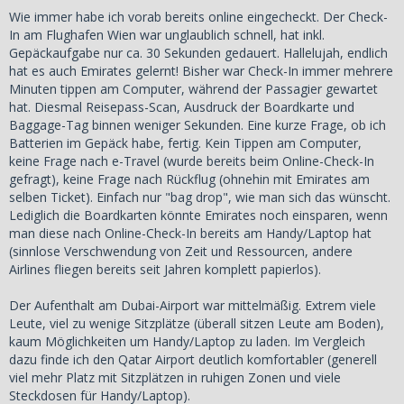
Wie immer habe ich vorab bereits online eingecheckt. Der Check-
In am Flughafen Wien war unglaublich schnell, hat inkl.
Gepäckaufgabe nur ca. 30 Sekunden gedauert. Hallelujah, endlich
hat es auch Emirates gelernt! Bisher war Check-In immer mehrere
Minuten tippen am Computer, während der Passagier gewartet
hat. Diesmal Reisepass-Scan, Ausdruck der Boardkarte und
Baggage-Tag binnen weniger Sekunden. Eine kurze Frage, ob ich
Batterien im Gepäck habe, fertig. Kein Tippen am Computer,
keine Frage nach e-Travel (wurde bereits beim Online-Check-In
gefragt), keine Frage nach Rückflug (ohnehin mit Emirates am
selben Ticket). Einfach nur "bag drop", wie man sich das wünscht.
Lediglich die Boardkarten könnte Emirates noch einsparen, wenn
man diese nach Online-Check-In bereits am Handy/Laptop hat
(sinnlose Verschwendung von Zeit und Ressourcen, andere
Airlines fliegen bereits seit Jahren komplett papierlos).
Der Aufenthalt am Dubai-Airport war mittelmäßig. Extrem viele
Leute, viel zu wenige Sitzplätze (überall sitzen Leute am Boden),
kaum Möglichkeiten um Handy/Laptop zu laden. Im Vergleich
dazu finde ich den Qatar Airport deutlich komfortabler (generell
viel mehr Platz mit Sitzplätzen in ruhigen Zonen und viele
Steckdosen für Handy/Laptop).