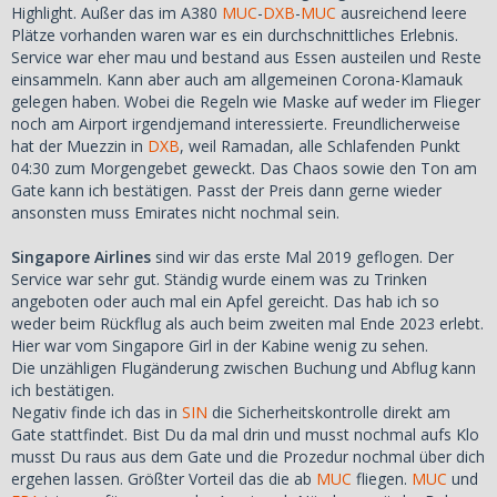
Highlight. Außer das im A380
MUC
-
DXB
-
MUC
ausreichend leere
Plätze vorhanden waren war es ein durchschnittliches Erlebnis.
Service war eher mau und bestand aus Essen austeilen und Reste
einsammeln. Kann aber auch am allgemeinen Corona-Klamauk
gelegen haben. Wobei die Regeln wie Maske auf weder im Flieger
noch am Airport irgendjemand interessierte. Freundlicherweise
hat der Muezzin in
DXB
, weil Ramadan, alle Schlafenden Punkt
04:30 zum Morgengebet geweckt. Das Chaos sowie den Ton am
Gate kann ich bestätigen. Passt der Preis dann gerne wieder
ansonsten muss Emirates nicht nochmal sein.
Singapore Airlines
sind wir das erste Mal 2019 geflogen. Der
Service war sehr gut. Ständig wurde einem was zu Trinken
angeboten oder auch mal ein Apfel gereicht. Das hab ich so
weder beim Rückflug als auch beim zweiten mal Ende 2023 erlebt.
Hier war vom Singapore Girl in der Kabine wenig zu sehen.
Die unzähligen Flugänderung zwischen Buchung und Abflug kann
ich bestätigen.
Negativ finde ich das in
SIN
die Sicherheitskontrolle direkt am
Gate stattfindet. Bist Du da mal drin und musst nochmal aufs Klo
musst Du raus aus dem Gate und die Prozedur nochmal über dich
ergehen lassen. Größter Vorteil das die ab
MUC
fliegen.
MUC
und