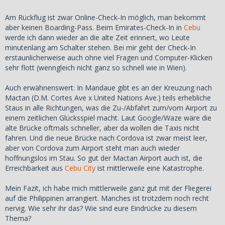
Am Rückflug ist zwar Online-Check-In möglich, man bekommt
aber keinen Boarding-Pass. Beim Emirates-Check-In in
Cebu
werde ich dann wieder an die alte Zeit erinnert, wo Leute
minutenlang am Schalter stehen. Bei mir geht der Check-In
erstaunlicherweise auch ohne viel Fragen und Computer-Klicken
sehr flott (wenngleich nicht ganz so schnell wie in Wien).
Auch erwähnenswert: In Mandaue gibt es an der Kreuzung nach
Mactan (D.M. Cortes Ave x United Nations Ave.) teils erhebliche
Staus in alle Richtungen, was die Zu-/Abfahrt zum/vom Airport zu
einem zeitlichen Glücksspiel macht. Laut Google/Waze wäre die
alte Brücke oftmals schneller, aber da wollen die Taxis nicht
fahren. Und die neue Brücke nach Cordova ist zwar meist leer,
aber von Cordova zum Airport steht man auch wieder
hoffnungslos im Stau. So gut der Mactan Airport auch ist, die
Erreichbarkeit aus
Cebu City
ist mittlerweile eine Katastrophe.
Mein Fazit, ich habe mich mittlerweile ganz gut mit der Fliegerei
auf die Philippinen arrangiert. Manches ist trotzdem noch recht
nervig. Wie sehr ihr das? Wie sind eure Eindrücke zu diesem
Thema?