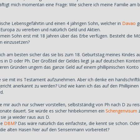
ftigt mich momentan eine Frage: Wie sichere ich meine Familie am be
inische Lebensgefährtin und einen 4 jährigen Sohn, welcher in
Davao
ge
 Europa zu vererben und natürlich Geld und Aktien.
 mein Sohn erst mit 18 Jahren über das Erbe verfügen. Besteht die Mö
n einzusetzen?
le ich am besten sicher das sie bis zum 18. Geburtstag meines Kindes
s in D oder Ph. Der Großteil der Geldes liegt ja auf deutschen Konten,
eren Gründen ungern das ganze Geld auf einem phillipinischen Konto l
e sie mit ins Testament aufzunehmen. Aber ich denke ein handschriftl
richt anerkannt zu werden? Und wie kann ich das auf den Phillipine
d.
sie mir auch nur schwer vorstellen, selbstständig von Ph nach D zu re
onate dauert. Sie würde es sicher hinbekommen ein
Schengenvisum
z
ie ja wieder raus aus D.
ie
DBM
? Das wäre natürlich das einfachste, die kennt sie schon. Ode
die alten Hasen hier auf den Sensenmann vorbereitet?