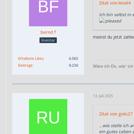
Zitat von level4
Ich bin selbst i
bernd f
meinst du jetzt zahl
Inventar
Erhaltene Likes
6.063
Beiträge
9.236
Wäre ich Du, wär' ich 
13. Juli 2025
Zitat von golo27
...wie stelle ic
ein gutes Leben z