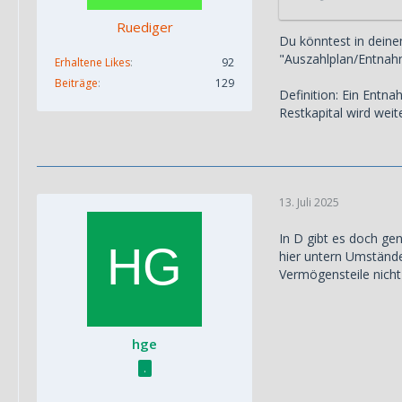
Ruediger
Du könntest in deine
"Auszahlplan/Entnahm
Erhaltene Likes
92
Beiträge
129
Definition: Ein Entn
Restkapital wird weite
13. Juli 2025
In D gibt es doch gen
hier untern Umstände
Vermögensteile nicht 
hge
.