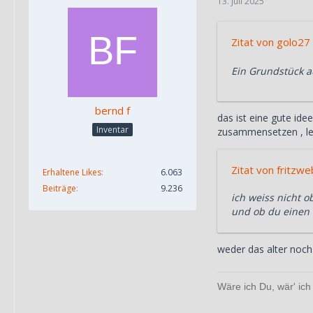
13. Juli 2025
Zitat von golo27
Ein Grundstück 
bernd f
das ist eine gute id
Inventar
zusammensetzen , lei
Zitat von fritzw
Erhaltene Likes
6.063
Beiträge
9.236
ich weiss nicht o
und ob du einen 
weder das alter noch
Wäre ich Du, wär' ich 