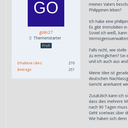
meines Vaters beschä
Philippinen leben?
Ich habe eine phillip
Es gibt Immobilien in
golo27
Soviel ich weiß, kann
Themenstarter
Vermögensverwalteri
Profi
Falls nicht, wie stel
zu ermöglichen? Sei e
und ich auch aus and
Erhaltene Likes
270
Beiträge
257
Meine Idee ist gerad
deutschen Nachlassge
Gericht anerkannt wir
Zusätzlich kann ich 
dass dies mehrere M
nach 90 Tagen muss s
Geht soetwas über d
Wie haben sich denn 