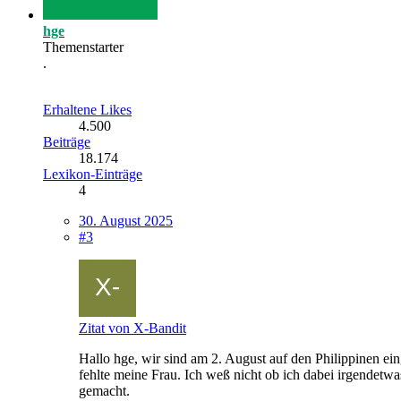
hge
Themenstarter
.
Erhaltene Likes
4.500
Beiträge
18.174
Lexikon-Einträge
4
30. August 2025
#3
Zitat von X-Bandit
Hallo hge, wir sind am 2. August auf den Philippinen ei
fehlte meine Frau. Ich weß nicht ob ich dabei irgendetwa
gemacht.