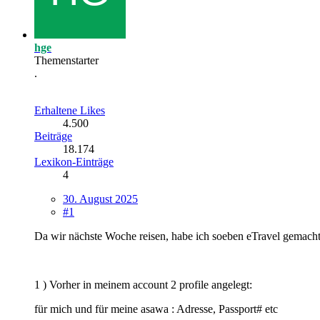
hge
Themenstarter
.
Erhaltene Likes
4.500
Beiträge
18.174
Lexikon-Einträge
4
30. August 2025
#1
Da wir nächste Woche reisen, habe ich soeben eTravel gemacht.
1 ) Vorher in meinem account 2 profile angelegt:
für mich und für meine asawa : Adresse, Passport# etc