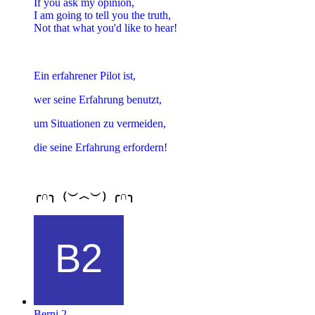
If you ask my opinion,
I am going to tell you the truth,
Not that what you'd like to hear!
Ein erfahrener Pilot ist,
wer seine Erfahrung benutzt,
um Situationen zu vermeiden,
die seine Erfahrung erfordern!
╭∩╮（︶︿︶）╭∩╮
Berni 2