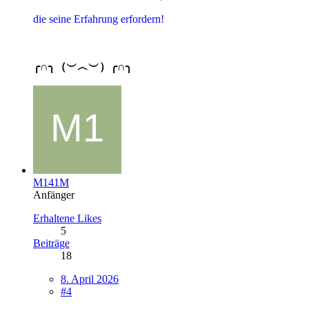
die seine Erfahrung erfordern!
╭∩╮（︶︿︶）╭∩╮
M141M
Anfänger
Erhaltene Likes
5
Beiträge
18
8. April 2026
#4