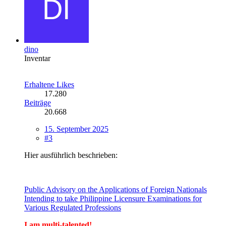
dino
Inventar
Erhaltene Likes
17.280
Beiträge
20.668
15. September 2025
#3
Hier ausführlich beschrieben:
Public Advisory on the Applications of Foreign Nationals
Intending to take Philippine Licensure Examinations for
Various Regulated Professions
I am multi-talented!