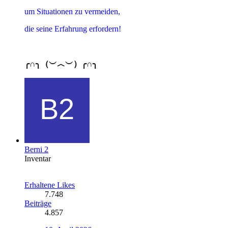
um Situationen zu vermeiden,
die seine Erfahrung erfordern!
╭∩╮（︶︿︶）╭∩╮
Berni 2
Inventar
Erhaltene Likes
7.748
Beiträge
4.857