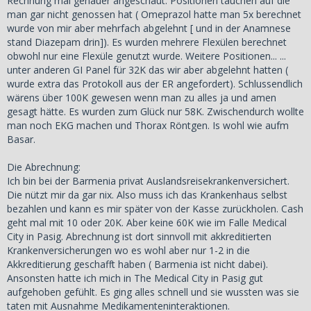
Rechnung mal genauer angeschaut. Positionen tauchen auf die
man gar nicht genossen hat ( Omeprazol hatte man 5x berechnet
wurde von mir aber mehrfach abgelehnt [ und in der Anamnese
stand Diazepam drin]). Es wurden mehrere Flexülen berechnet
obwohl nur eine Flexüle genutzt wurde. Weitere Positionen... ...
unter anderen GI Panel für 32K das wir aber abgelehnt hatten (
wurde extra das Protokoll aus der ER angefordert). Schlussendlich
wärens über 100K gewesen wenn man zu alles ja und amen
gesagt hätte. Es wurden zum Glück nur 58K. Zwischendurch wollte
man noch EKG machen und Thorax Röntgen. Is wohl wie aufm
Basar.
Die Abrechnung:
Ich bin bei der Barmenia privat Auslandsreisekrankenversichert.
Die nützt mir da gar nix. Also muss ich das Krankenhaus selbst
bezahlen und kann es mir später von der Kasse zurückholen. Cash
geht mal mit 10 oder 20K. Aber keine 60K wie im Falle Medical
City in Pasig. Abrechnung ist dort sinnvoll mit akkreditierten
Krankenversicherungen wo es wohl aber nur 1-2 in die
Akkreditierung geschafft haben ( Barmenia ist nicht dabei).
Ansonsten hatte ich mich in The Medical City in Pasig gut
aufgehoben gefühlt. Es ging alles schnell und sie wussten was sie
taten mit Ausnahme Medikamenteninteraktionen.