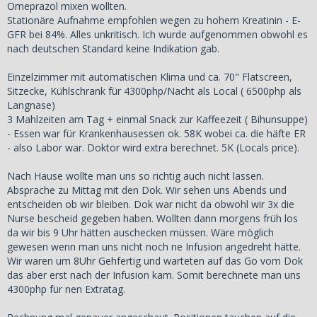
Omeprazol mixen wollten.
Stationäre Aufnahme empfohlen wegen zu hohem Kreatinin - E-
GFR bei 84%. Alles unkritisch. Ich wurde aufgenommen obwohl es
nach deutschen Standard keine Indikation gab.
Einzelzimmer mit automatischen Klima und ca. 70" Flatscreen,
Sitzecke, Kühlschrank für 4300php/Nacht als Local ( 6500php als
Langnase)
3 Mahlzeiten am Tag + einmal Snack zur Kaffeezeit ( Bihunsuppe)
- Essen war für Krankenhausessen ok. 58K wobei ca. die häfte ER
- also Labor war. Doktor wird extra berechnet. 5K (Locals price).
Nach Hause wollte man uns so richtig auch nicht lassen.
Absprache zu Mittag mit den Dok. Wir sehen uns Abends und
entscheiden ob wir bleiben. Dok war nicht da obwohl wir 3x die
Nurse bescheid gegeben haben. Wollten dann morgens früh los
da wir bis 9 Uhr hätten auschecken müssen. Wäre möglich
gewesen wenn man uns nicht noch ne Infusion angedreht hätte.
Wir waren um 8Uhr Gehfertig und warteten auf das Go vom Dok
das aber erst nach der Infusion kam. Somit berechnete man uns
4300php für nen Extratag.