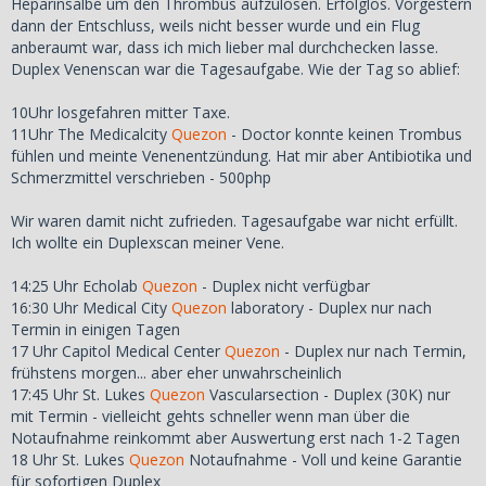
Heparinsalbe um den Thrombus aufzulösen. Erfolglos. Vorgestern
dann der Entschluss, weils nicht besser wurde und ein Flug
anberaumt war, dass ich mich lieber mal durchchecken lasse.
Duplex Venenscan war die Tagesaufgabe. Wie der Tag so ablief:
10Uhr losgefahren mitter Taxe.
11Uhr The Medicalcity
Quezon
- Doctor konnte keinen Trombus
fühlen und meinte Venenentzündung. Hat mir aber Antibiotika und
Schmerzmittel verschrieben - 500php
Wir waren damit nicht zufrieden. Tagesaufgabe war nicht erfüllt.
Ich wollte ein Duplexscan meiner Vene.
14:25 Uhr Echolab
Quezon
- Duplex nicht verfügbar
16:30 Uhr Medical City
Quezon
laboratory - Duplex nur nach
Termin in einigen Tagen
17 Uhr Capitol Medical Center
Quezon
- Duplex nur nach Termin,
frühstens morgen... aber eher unwahrscheinlich
17:45 Uhr St. Lukes
Quezon
Vascularsection - Duplex (30K) nur
mit Termin - vielleicht gehts schneller wenn man über die
Notaufnahme reinkommt aber Auswertung erst nach 1-2 Tagen
18 Uhr St. Lukes
Quezon
Notaufnahme - Voll und keine Garantie
für sofortigen Duplex