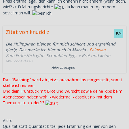
Preis erstmal egal, den kann ich ohnehin nicht ändern (wenn doch,
wie!? -> Erfahrungsberichte
), da kann man rumjammern
soviel man will.
Zitat von knuddlz
Die Philippinen bleiben für mich schlicht und ergreifend
gierig. Das merke ich hier auch in Maceja -
Palawan
.
Zum Frühstück gibts Scrambled Eggs + Brot und keine
Wurscht dazu.
Bestellt ich den selben Krempel mit Reis gibts nen kleines
Alles anzeigen
Würschtchen dazu.
Warum?
Das "Bashing" wird ab jetzt ausnahmslos eingestellt, sonst
stelle ich es ein.
Diese Politik kann und will ich nicht verstehen. Ist mir auch
Und dein Frühstück mit Brot und Wurscht sowie deine Ribs beim
egal. Kanns eh nicht ändern.
Abendessen haben wohl - wiedermal - absolut nix mit dem
Bestellt man Bezahlware sieht die Nummer anders aus. Die
Thema zu tun, oder?!?
Ribs gestern Abend waren jeden Pesos wert.
Also:
Qualität statt Quantität bitte; jede Erfahrung die hier von den