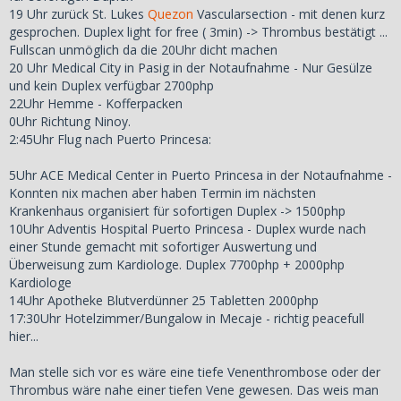
19 Uhr zurück St. Lukes
Quezon
Vascularsection - mit denen kurz
gesprochen. Duplex light for free ( 3min) -> Thrombus bestätigt ...
Fullscan unmöglich da die 20Uhr dicht machen
20 Uhr Medical City in Pasig in der Notaufnahme - Nur Gesülze
und kein Duplex verfügbar 2700php
22Uhr Hemme - Kofferpacken
0Uhr Richtung Ninoy.
2:45Uhr Flug nach Puerto Princesa:
5Uhr ACE Medical Center in Puerto Princesa in der Notaufnahme -
Konnten nix machen aber haben Termin im nächsten
Krankenhaus organisiert für sofortigen Duplex -> 1500php
10Uhr Adventis Hospital Puerto Princesa - Duplex wurde nach
einer Stunde gemacht mit sofortiger Auswertung und
Überweisung zum Kardiologe. Duplex 7700php + 2000php
Kardiologe
14Uhr Apotheke Blutverdünner 25 Tabletten 2000php
17:30Uhr Hotelzimmer/Bungalow in Mecaje - richtig peacefull
hier...
Man stelle sich vor es wäre eine tiefe Venenthrombose oder der
Thrombus wäre nahe einer tiefen Vene gewesen. Das weis man