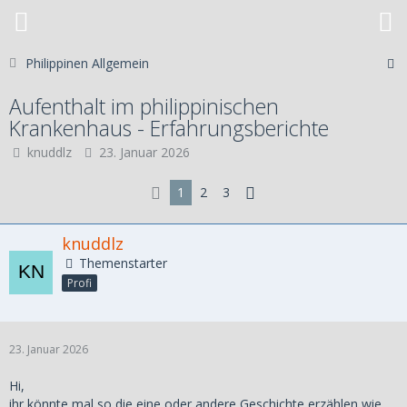
Philippinen Allgemein
Aufenthalt im philippinischen
Krankenhaus - Erfahrungsberichte
knuddlz
23. Januar 2026
1
2
3
knuddlz
Themenstarter
Profi
23. Januar 2026
Hi,
ihr könnte mal so die eine oder andere Geschichte erzählen wie