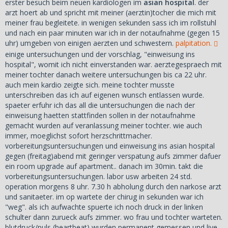
erster besuch beim neuen kardiologen im
asian hospital
. der
arzt hoert ab und spricht mit meiner (aerztin)tocher die mich mit
meiner frau begleitete. in wenigen sekunden sass ich im rollstuhl
und nach ein paar minuten war ich in der notaufnahme (gegen 15
uhr) umgeben von einigen aerzten und schwestern.
palpitation.
einige untersuchungen und der vorschlag, "einweisung ins
hospital", womit ich nicht einverstanden war. aerztegespraech mit
meiner tochter danach weitere untersuchungen bis ca 22 uhr.
auch mein kardio zeigte sich. meine tochter musste
unterschreiben das ich auf eigenen wunsch entlassen wurde.
spaeter erfuhr ich das all die untersuchungen die nach der
einweisung haetten stattfinden sollen in der notaufnahme
gemacht wurden auf veranlassung meiner tochter. wie auch
immer, moeglichst sofort herzschrittmacher.
vorbereitungsuntersuchungen und einweisung ins asian hospital
gegen (freitag)abend mit geringer verspatung aufs zimmer dafuer
ein room upgrade auf apartment.. danach im 30min. takt die
vorbereitungsuntersuchungen. labor usw arbeiten 24 std.
operation morgens 8 uhr. 7.30 h abholung durch den narkose arzt
und sanitaeter. im op wartete der chirug in sekunden war ich
"weg". als ich aufwachte spuerte ich noch druck in der linken
schulter dann zurueck aufs zimmer. wo frau und tochter warteten.
blutdruck/puls (heartbeat) wurden permanent gemessen und live