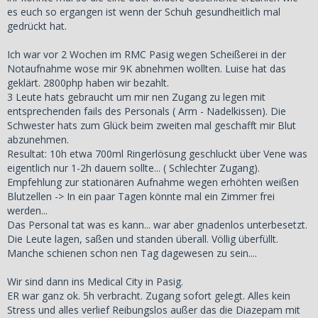
es euch so ergangen ist wenn der Schuh gesundheitlich mal
gedrückt hat.
Ich war vor 2 Wochen im RMC Pasig wegen Scheißerei in der
Notaufnahme wose mir 9K abnehmen wollten. Luise hat das
geklärt. 2800php haben wir bezahlt.
3 Leute hats gebraucht um mir nen Zugang zu legen mit
entsprechenden fails des Personals ( Arm - Nadelkissen). Die
Schwester hats zum Glück beim zweiten mal geschafft mir Blut
abzunehmen.
Resultat: 10h etwa 700ml Ringerlösung geschluckt über Vene was
eigentlich nur 1-2h dauern sollte... ( Schlechter Zugang).
Empfehlung zur stationären Aufnahme wegen erhöhten weißen
Blutzellen -> In ein paar Tagen könnte mal ein Zimmer frei
werden...
Das Personal tat was es kann... war aber gnadenlos unterbesetzt.
Die Leute lagen, saßen und standen überall. Völlig überfüllt.
Manche schienen schon nen Tag dagewesen zu sein....
Wir sind dann ins Medical City in Pasig.
ER war ganz ok. 5h verbracht. Zugang sofort gelegt. Alles kein
Stress und alles verlief Reibungslos außer das die Diazepam mit