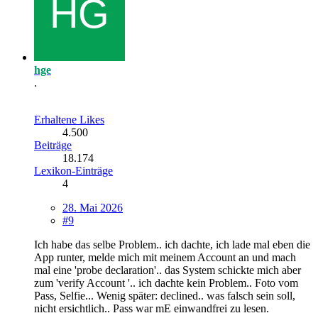
hge
.
Erhaltene Likes
4.500
Beiträge
18.174
Lexikon-Einträge
4
28. Mai 2026
#9
Ich habe das selbe Problem.. ich dachte, ich lade mal eben die
App runter, melde mich mit meinem Account an und mach
mal eine 'probe declaration'.. das System schickte mich aber
zum 'verify Account '.. ich dachte kein Problem.. Foto vom
Pass, Selfie... Wenig später: declined.. was falsch sein soll,
nicht ersichtlich.. Pass war mE einwandfrei zu lesen.