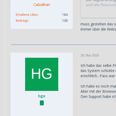
Cabulihan
und die Passnumm
Erhaltene Likes
184
Jetzt noch eine 
Beiträge
108
muss gestehen das ic
Ich hatte mich mi
immer über die Websi
Können wir die A
Danke und schö
28. Mai 2026
Ich habe das selbe P
das System schickte m
ersichtlich.. Pass wa
Ich habe es noch mal 
Aber mit der Browser 
hge
Den Support habe ich 
.