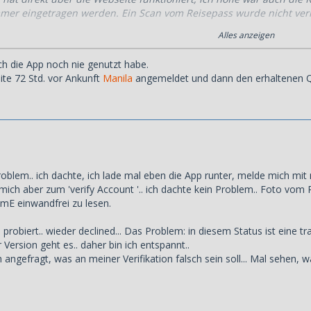
er eingetragen werden. Ein Scan vom Reisepass wurde nicht verl
Alles anzeigen
Frage, die App und die Webseite kommunizieren nicht miteinander 
h die App noch nie genutzt habe.
t ihren Zugangsdaten eingelogt und das Profil in der App ist leer.
te 72 Std. vor Ankunft
Manila
angemeldet und dann den erhaltenen Q
pp löschen?
nes Wochenende.
roblem.. ich dachte, ich lade mal eben die App runter, melde mich mi
ich aber zum 'verify Account '.. ich dachte kein Problem.. Foto vom Pass
r mE einwandfrei zu lesen.
probiert.. wieder declined... Das Problem: in diesem Status ist eine tra
Version geht es.. daher bin ich entspannt..
angefragt, was an meiner Verifikation falsch sein soll... Mal sehen, w