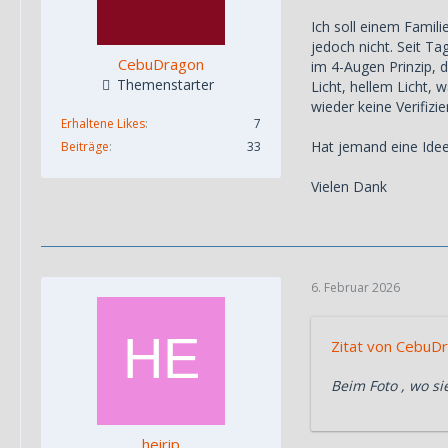
Ich soll einem Famili
jedoch nicht. Seit T
CebuDragon
im 4-Augen Prinzip, 
Themenstarter
Licht, hellem Licht, 
wieder keine Verifizie
Erhaltene Likes
7
Hat jemand eine Idee
Beiträge
33
Vielen Dank
6. Februar 2026
Zitat von CebuD
Beim Foto , wo s
heirip