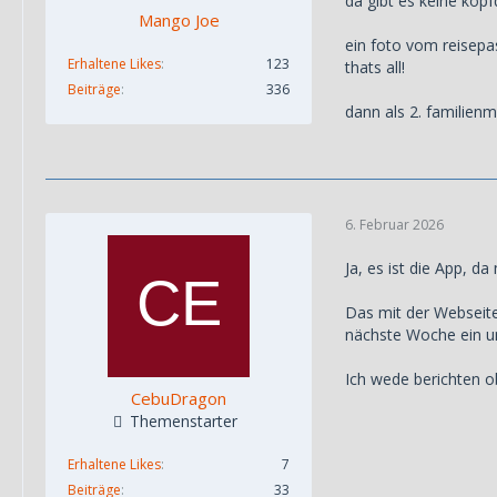
da gibt es keine kopf
Mango Joe
ein foto vom reisepa
Erhaltene Likes
123
thats all!
Beiträge
336
dann als 2. familienm
6. Februar 2026
Ja, es ist die App, 
Das mit der Webseite
nächste Woche ein un
Ich wede berichten o
CebuDragon
Themenstarter
Erhaltene Likes
7
Beiträge
33