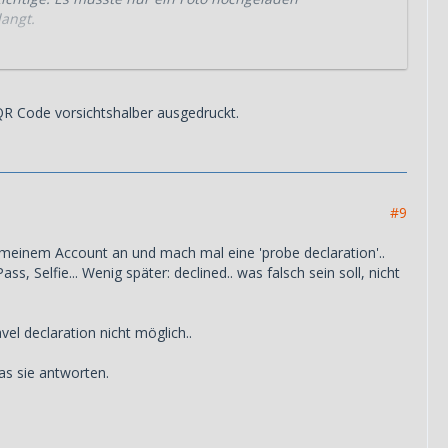
angt.
oder?
R Code vorsichtshalber ausgedruckt.
#9
t meinem Account an und mach mal eine 'probe declaration'..
, Selfie... Wenig später: declined.. was falsch sein soll, nicht
vel declaration nicht möglich..
as sie antworten.