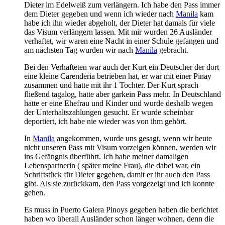
Dieter im Edelweiß zum verlängern. Ich habe den Pass immer
dem Dieter gegeben und wenn ich wieder nach
Manila
kam
habe ich ihn wieder abgeholt, der Dieter hat damals für viele
das Visum verlängern lassen. Mit mir wurden 26 Ausländer
verhaftet, wir waren eine Nacht in einer Schule gefangen und
am nächsten Tag wurden wir nach
Manila
gebracht.
Bei den Verhafteten war auch der Kurt ein Deutscher der dort
eine kleine Carenderia betrieben hat, er war mit einer Pinay
zusammen und hatte mit ihr 1 Tochter. Der Kurt sprach
fließend tagalog, hatte aber garkein Pass mehr. In Deutschland
hatte er eine Ehefrau und Kinder und wurde deshalb wegen
der Unterhaltszahlungen gesucht. Er wurde scheinbar
deportiert, ich habe nie wieder was von ihm gehört.
In
Manila
angekommen, wurde uns gesagt, wenn wir heute
nicht unseren Pass mit Visum vorzeigen können, werden wir
ins Gefängnis überführt. Ich habe meiner damaligen
Lebenspartnerin ( später meine Frau), die dabei war, ein
Schriftstück für Dieter gegeben, damit er ihr auch den Pass
gibt. Als sie zurückkam, den Pass vorgezeigt und ich konnte
gehen.
Es muss in Puerto Galera Pinoys gegeben haben die berichtet
haben wo überall Ausländer schon länger wohnen, denn die