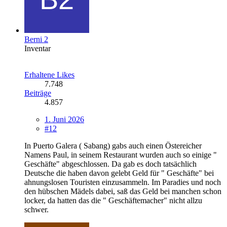
Berni 2
Inventar
Erhaltene Likes
7.748
Beiträge
4.857
1. Juni 2026
#12
In Puerto Galera ( Sabang) gabs auch einen Östereicher
Namens Paul, in seinem Restaurant wurden auch so einige "
Geschäfte" abgeschlossen. Da gab es doch tatsächlich
Deutsche die haben davon gelebt Geld für " Geschäfte" bei
ahnungslosen Touristen einzusammeln. Im Paradies und noch
den hübschen Mädels dabei, saß das Geld bei manchen schon
locker, da hatten das die " Geschäftemacher" nicht allzu
schwer.