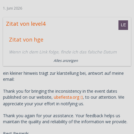
1. Juni 2026
Zitat von level4
Zitat von hge
Wenn ich dem Link folge, finde ich das falsche Datum
nicht mehr .. ich finde auch das "Program" nicht..
Alles anzeigen
Stimmt, sie haben's wieder gelöscht!
ein kleiner hinweis trägt zur klarstellung bei, antwort auf meine
email:
Offizielles finales Veranstaltungsdatum also:
20.-21. Juni 2026
Thank you for bringing the inconsistency in the event dates
published on our website,
ubefiesta.org
, to our attention. We
appreciate your your effort in notifying us.
Thank you again for your assistance. Your feedback helps us
maintain the quality and reliability of the information we provide.
Best Regards,