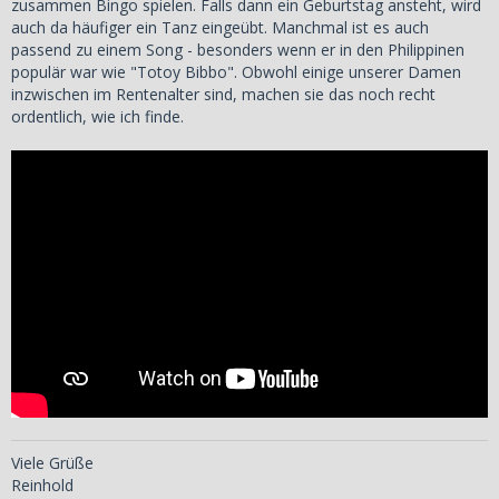
zusammen Bingo spielen. Falls dann ein Geburtstag ansteht, wird
auch da häufiger ein Tanz eingeübt. Manchmal ist es auch
passend zu einem Song - besonders wenn er in den Philippinen
populär war wie "Totoy Bibbo". Obwohl einige unserer Damen
inzwischen im Rentenalter sind, machen sie das noch recht
ordentlich, wie ich finde.
Viele Grüße
Reinhold