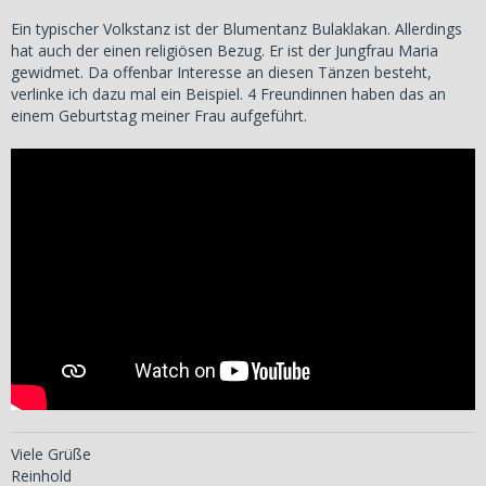
Ein typischer Volkstanz ist der Blumentanz Bulaklakan. Allerdings
hat auch der einen religiösen Bezug. Er ist der Jungfrau Maria
gewidmet. Da offenbar Interesse an diesen Tänzen besteht,
verlinke ich dazu mal ein Beispiel. 4 Freundinnen haben das an
einem Geburtstag meiner Frau aufgeführt.
Viele Grüße
Reinhold