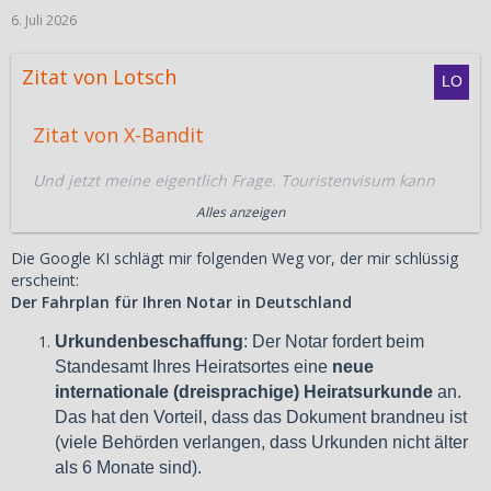
6. Juli 2026
Zitat von Lotsch
Zitat von X-Bandit
Und jetzt meine eigentlich Frage. Touristenvisum kann
man ja wohl bis zu 36 Monaten immer verlängern lassen
Alles anzeigen
und muss danach dann das Land einmal verlassen. Dazu
meinte die Dame aber, da ich bit
Balikbayan
Visum
Die Google KI schlägt mir folgenden Weg vor, der mir schlüssig
eingereist bin, gilt das für mich nicht, ich könne das
erscheint:
endlos velängern lassen und bräuchte die Philippinen
Der Fahrplan für Ihren Notar in Deutschland
nie verlassen.
Kann das irgendjemand bestätigen?
Urkundenbeschaffung
: Der Notar fordert beim
Standesamt Ihres Heiratsortes eine
neue
Liebe Grüße Stephan
internationale (dreisprachige) Heiratsurkunde
an.
Das hat den Vorteil, dass das Dokument brandneu ist
Wenn du dich auf diese Aussage verlässt wirst du sicher
(viele Behörden verlangen, dass Urkunden nicht älter
Ärger bekommen.
als 6 Monate sind).
Ich bin auch mit BalikBayan eingereist und habe dann alle 2