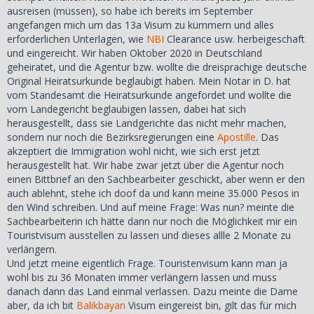
ausreisen (müssen), so habe ich bereits im September
angefangen mich um das 13a Visum zu kümmern und alles
erforderlichen Unterlagen, wie
NBI
Clearance usw. herbeigeschaft
und eingereicht. Wir haben Oktober 2020 in Deutschland
geheiratet, und die Agentur bzw. wollte die dreisprachige deutsche
Original Heiratsurkunde beglaubigt haben. Mein Notar in D. hat
vom Standesamt die Heiratsurkunde angefordet und wollte die
vom Landegericht beglaubigen lassen, dabei hat sich
herausgestellt, dass sie Landgerichte das nicht mehr machen,
sondern nur noch die Bezirksregierungen eine
Apostille
. Das
akzeptiert die Immigration wohl nicht, wie sich erst jetzt
herausgestellt hat. Wir habe zwar jetzt über die Agentur noch
einen Bittbrief an den Sachbearbeiter geschickt, aber wenn er den
auch ablehnt, stehe ich doof da und kann meine 35.000 Pesos in
den Wind schreiben. Und auf meine Frage: Was nun? meinte die
Sachbearbeiterin ich hätte dann nur noch die Möglichkeit mir ein
Touristvisum ausstellen zu lassen und dieses allle 2 Monate zu
verlängern.
Und jetzt meine eigentlich Frage. Touristenvisum kann man ja
wohl bis zu 36 Monaten immer verlängern lassen und muss
danach dann das Land einmal verlassen. Dazu meinte die Dame
aber, da ich bit
Balikbayan
Visum eingereist bin, gilt das für mich