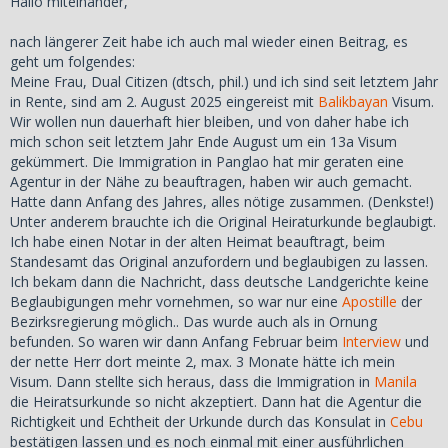
Hallo miteinander,
nach längerer Zeit habe ich auch mal wieder einen Beitrag, es
geht um folgendes:
Meine Frau, Dual Citizen (dtsch, phil.) und ich sind seit letztem Jahr
in Rente, sind am 2. August 2025 eingereist mit
Balikbayan
Visum.
Wir wollen nun dauerhaft hier bleiben, und von daher habe ich
mich schon seit letztem Jahr Ende August um ein 13a Visum
gekümmert. Die Immigration in Panglao hat mir geraten eine
Agentur in der Nähe zu beauftragen, haben wir auch gemacht.
Hatte dann Anfang des Jahres, alles nötige zusammen. (Denkste!)
Unter anderem brauchte ich die Original Heiraturkunde beglaubigt.
Ich habe einen Notar in der alten Heimat beauftragt, beim
Standesamt das Original anzufordern und beglaubigen zu lassen.
Ich bekam dann die Nachricht, dass deutsche Landgerichte keine
Beglaubigungen mehr vornehmen, so war nur eine
Apostille
der
Bezirksregierung möglich.. Das wurde auch als in Ornung
befunden. So waren wir dann Anfang Februar beim
Interview
und
der nette Herr dort meinte 2, max. 3 Monate hätte ich mein
Visum. Dann stellte sich heraus, dass die Immigration in
Manila
die Heiratsurkunde so nicht akzeptiert. Dann hat die Agentur die
Richtigkeit und Echtheit der Urkunde durch das Konsulat in
Cebu
bestätigen lassen und es noch einmal mit einer ausführlichen