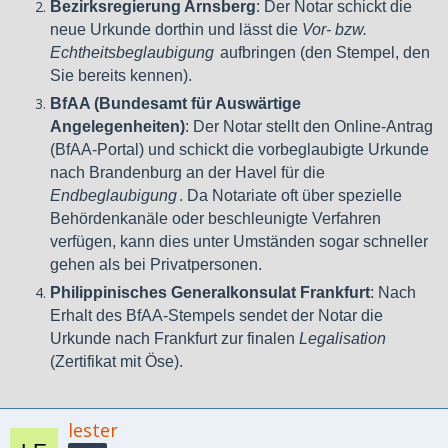
Monate verlängert, mir wurde bei der letzten Verlängerung
Bezirksregierung Arnsberg
: Der Notar schickt die
vor Ablauf der 3 Jahre gesagt das ich mich rechtzeitig um
neue Urkunde dorthin und lässt die
Vor- bzw.
die Formalitäten zur Ausreise kümmern soll.
Echtheitsbeglaubigung
aufbringen (den Stempel, den
Sie bereits kennen).
Ihr solltet die Heirat bei der
PSA
registrieren lassen, dann
bekommt ihr den REPORT OF MARRIAGE. Damit sollte es
BfAA (Bundesamt für Auswärtige
dann keine Probleme geben beim 13a.
Angelegenheiten)
: Der Notar stellt den Online-Antrag
(BfAA-Portal) und schickt die vorbeglaubigte Urkunde
Gruss Lotsch
nach Brandenburg an der Havel für die
Endbeglaubigung
. Da Notariate oft über spezielle
Behördenkanäle oder beschleunigte Verfahren
verfügen, kann dies unter Umständen sogar schneller
gehen als bei Privatpersonen.
Philippinisches Generalkonsulat Frankfurt
: Nach
Erhalt des BfAA-Stempels sendet der Notar die
Urkunde nach Frankfurt zur finalen
Legalisation
(Zertifikat mit Öse).
lester