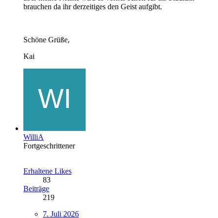
brauchen da ihr derzeitiges den Geist aufgibt.
Schöne Grüße,
Kai
WilliA
Fortgeschrittener
Erhaltene Likes
83
Beiträge
219
7. Juli 2026