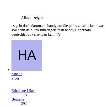
Alles anzeigen
es geht doch darum,ein handy auf die phills zu schicken...was
soll denn dein link nutzen,wie man handys innerhalb
deutschlands versenden kann???
hans27
Profi
Erhaltene Likes
173
Beiträge
292