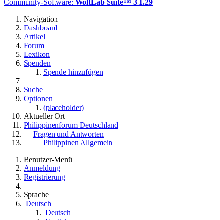
Community-Software:
WoltLab Suite™ 3.1.29
Navigation
Dashboard
Artikel
Forum
Lexikon
Spenden
Spende hinzufügen
Suche
Optionen
(placeholder)
Aktueller Ort
Philippinenforum Deutschland
Fragen und Antworten
Philippinen Allgemein
Benutzer-Menü
Anmeldung
Registrierung
Sprache
Deutsch
Deutsch