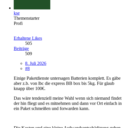
kse
Themenstarter
Profi
Erhaltene Likes
505
Beiträge
509
8. Juli 2026
#8
Einige Paketdienste untersagen Batterien komplett. Es gäbe
aber z.b. von lbc die express BB box bis 5kg. Für glaub
knapp über 100€.
Das wäre tendenziell meine Wahl wenn sich niemand findet
der hin fliegt und es mitnehmen und dann vor Ort einfach in
ein Paket schmeißen und forwarden kann.
Die Kosten und eine kleine Aufwandsentschädigung gehen