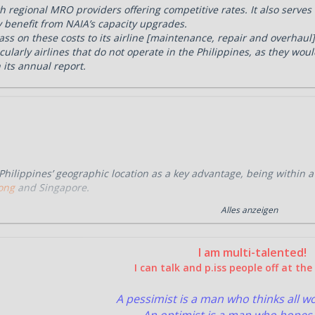
regional MRO providers offering competitive rates. It also serves i
y benefit from NAIA’s capacity upgrades.
s on these costs to its airline [maintenance, repair and overhaul] 
larly airlines that do not operate in the Philippines, as they wou
 its annual report.
 Philippines’ geographic location as a key advantage, being within a
ong
and Singapore.
 Philippine government is studying ways to convince
LTP
to keep ope
Alles anzeigen
s in its annual report to expand to Clark given space limitations in 
 the growing demand for MRO services,
LTP
is exploring expansion
I am multi-talented!
ne in
Manila
is fully developed and space-constrained,” MacroAsia s
I can talk and p.iss people off at th
move would allow
LTP
to accommodate increasing maintenance requi
A pessimist is a man who thinks all 