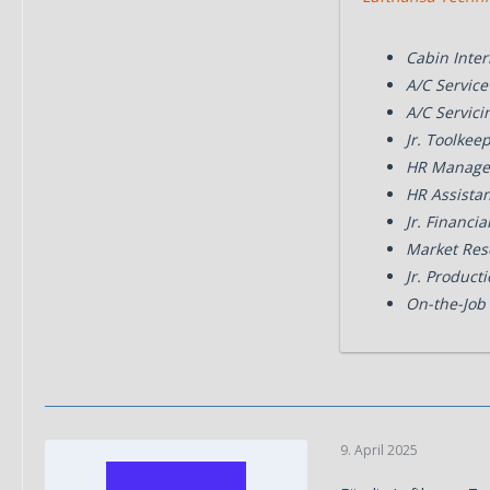
Cabin Inte
A/C Servic
A/C Servici
Jr. Toolkee
HR Manager
HR Assistan
Jr. Financia
Market Res
Jr. Product
On-the-Job 
9. April 2025