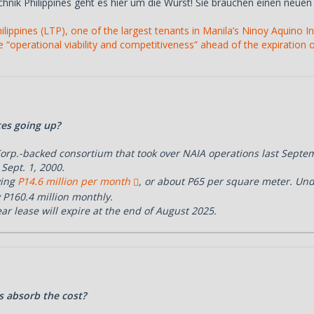
chnik Philippines geht es hier um die Wurst! Sie brauchen einen neue
lippines (LTP), one of the largest tenants in Manila’s Ninoy Aquino In
 “operational viability and competitiveness” ahead of the expiration o
tes going up?
orp.-backed consortium that took over NAIA operations last Septem
Sept. 1, 2000.
ying
P14.6 million per month
, or about P65 per square meter. Unde
 P160.4 million monthly.
ar lease will expire at the end of August 2025.
ts absorb the cost?