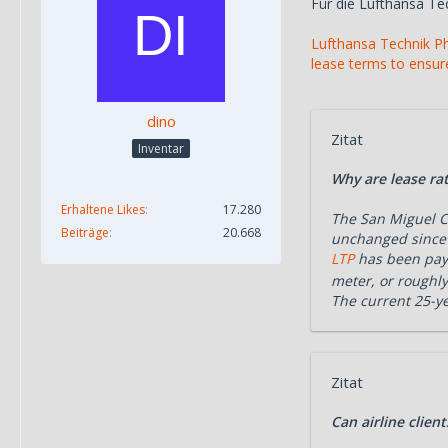
Für die Lufthansa Te
Lufthansa Technik Phi
lease terms to ensure
dino
Zitat
Inventar
Why are lease ra
Erhaltene Likes
17.280
The San Miguel C
Beiträge
20.668
unchanged since 
LTP
has been pa
meter, or roughly
The current 25-ye
Zitat
Can airline clien