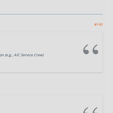
#143
ion (e.g., A/C Service Crew)