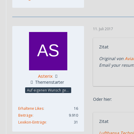
11. Juli 2017
Zitat
Original von
Avia
Email your resu
Asterix
Themenstarter
Auf eigenen Wunsch gesperrt
Oder hier:
Erhaltene Likes
16
Beiträge
9.910
Zitat
Lexikon-Einträge
31
Lufthansa Techni