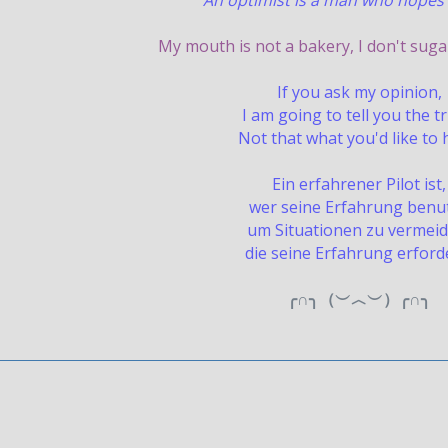
An optimist is a man who hopes 
My mouth is not a bakery, I don't suga
If you ask my opinion,
I am going to tell you the t
Not that what you'd like to 
Ein erfahrener Pilot ist,
wer seine Erfahrung benut
um Situationen zu vermeid
die seine Erfahrung erford
╭∩╮（︶︿︶）╭∩╮