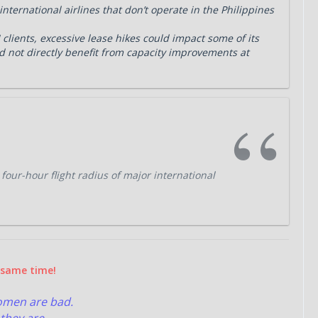
nternational airlines that don’t operate in the Philippines
clients, excessive lease hikes could impact some of its
ld not directly benefit from capacity improvements at
 four-hour flight radius of major international
rations in
Manila
, the
Philippine Star
NAIA.
 opportunities in Clark,
Pampanga
, as the
aid in its annual report.
e same time!
rements beyond NAIA,” it added.
women are bad.