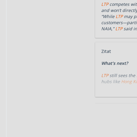
LTP
competes with 
and won’t directl
“While
LTP
may pas
customers—particu
NAIA,”
LTP
said in
Zitat
What’s next?
LTP
still sees the
hubs like
Hong K
For its part, the
reported.
It indicated plan
“Meanwhile, with
MacroAsia ecozo
“This strategic 