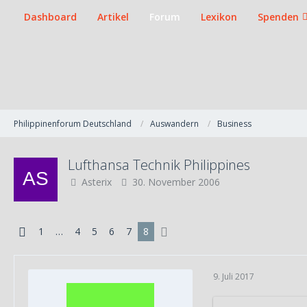
Dashboard
Artikel
Forum
Lexikon
Spenden
Philippinenforum Deutschland
Auswandern
Business
Lufthansa Technik Philippines
Asterix
30. November 2006
1
…
4
5
6
7
8
9. Juli 2017