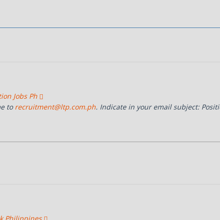
tion Jobs Ph
me to
recruitment@ltp.com.ph
. Indicate in your email subject: Posit
k Philippines