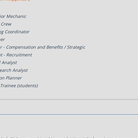
rior Mechanic
e Crew
ng Coordinator
per
 - Compensation and Benefits / Strategic
t - Recruitment
l Analyst
earch Analyst
ion Planner
Trainee (students)