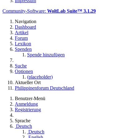
Impressum
Community-Software:
WoltLab Suite™ 3.1.29
Navigation
Dashboard
Artikel
Forum
Lexikon
Spenden
Spende hinzufügen
Suche
Optionen
(placeholder)
Aktueller Ort
Philippinenforum Deutschland
Benutzer-Menü
Anmeldung
Registrierung
Sprache
Deutsch
Deutsch
English