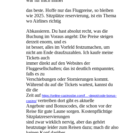
war für mich immer
das beste. Hoffe nur das Flugpreise, so bleiben
wie 2025. Sitzplätze reservierung, ist ein Thema
wo Airlines richtig
Abkassieren. Du hast absolut recht, was die
Buchung im Voraus angeht: Die Preise steigen
derzeit enorm, und es
ist besser, alles im Vorfeld festzumachen, um
nicht am Ende draufzuzahlen. Ich kaufe meine
Tickets auch
immer direkt auf den Websites der
Fluggesellschaften; das ist deutlich entspannter,
falls es zu
Verschiebungen oder Stornierungen kommt.
Während du auf die Tickets wartest, kannst du
dir die
Zeit auf
https://online-casinosbe.com/f…-depot/code-bonus-
vertreiben dort gibt es aktuelle
casino/
Angebote und Bonuscodes, die schon vor der
Reise für gute Laune sorgen. Kostenpflichtige
Sitzplatzreservierungen
sind zwar wirklich nervig, aber das gehört
heutzutage leider zum Reisen dazu; mach dir also
keinen Kopf darüber