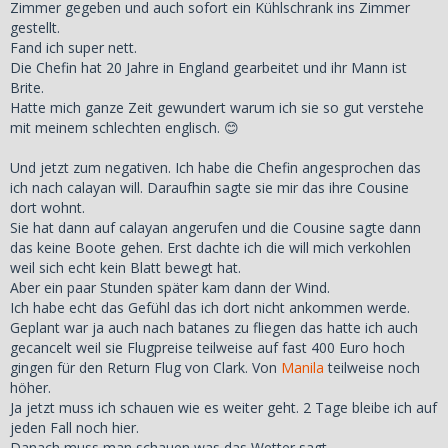
Zimmer gegeben und auch sofort ein Kühlschrank ins Zimmer
gestellt.
Fand ich super nett.
Die Chefin hat 20 Jahre in England gearbeitet und ihr Mann ist
Brite.
Hatte mich ganze Zeit gewundert warum ich sie so gut verstehe
mit meinem schlechten englisch. 😊
Und jetzt zum negativen. Ich habe die Chefin angesprochen das
ich nach calayan will. Daraufhin sagte sie mir das ihre Cousine
dort wohnt.
Sie hat dann auf calayan angerufen und die Cousine sagte dann
das keine Boote gehen. Erst dachte ich die will mich verkohlen
weil sich echt kein Blatt bewegt hat.
Aber ein paar Stunden später kam dann der Wind.
Ich habe echt das Gefühl das ich dort nicht ankommen werde.
Geplant war ja auch nach batanes zu fliegen das hatte ich auch
gecancelt weil sie Flugpreise teilweise auf fast 400 Euro hoch
gingen für den Return Flug von Clark. Von
Manila
teilweise noch
höher.
Ja jetzt muss ich schauen wie es weiter geht. 2 Tage bleibe ich auf
jeden Fall noch hier.
Danach muss man schauen was das Wetter sagt.