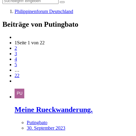
Philippinenforum Deutschland
Beiträge von Putingbato
1
Seite 1 von 22
2
3
4
5
…
22
Meine Rueckwanderung.
Putingbato
30. September 2023