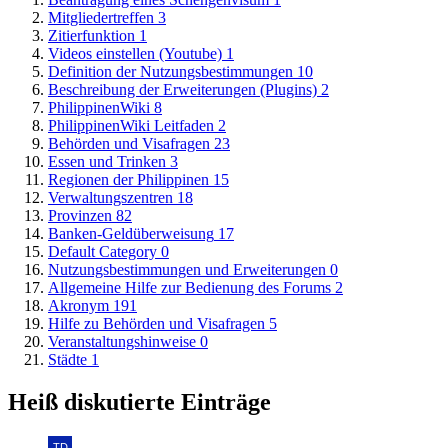
Mitgliedertreffen
3
Zitierfunktion
1
Videos einstellen (Youtube)
1
Definition der Nutzungsbestimmungen
10
Beschreibung der Erweiterungen (Plugins)
2
PhilippinenWiki
8
PhilippinenWiki Leitfaden
2
Behörden und Visafragen
23
Essen und Trinken
3
Regionen der Philippinen
15
Verwaltungszentren
18
Provinzen
82
Banken-Geldüberweisung
17
Default Category
0
Nutzungsbestimmungen und Erweiterungen
0
Allgemeine Hilfe zur Bedienung des Forums
2
Akronym
191
Hilfe zu Behörden und Visafragen
5
Veranstaltungshinweise
0
Städte
1
Heiß diskutierte Einträge