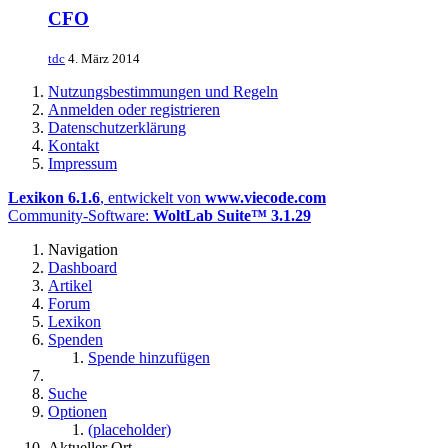
CFO
tdc
4. März 2014
Nutzungsbestimmungen und Regeln
Anmelden oder registrieren
Datenschutzerklärung
Kontakt
Impressum
Lexikon 6.1.6
, entwickelt von
www.viecode.com
Community-Software:
WoltLab Suite™ 3.1.29
Navigation
Dashboard
Artikel
Forum
Lexikon
Spenden
Spende hinzufügen
Suche
Optionen
(placeholder)
Aktueller Ort