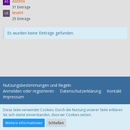
Asterix
31 Einträge
level4
25 Einträge
Es wurden keine Einträge gefunden.
Nutzungsbestimmungen und Regeln
Anmelden oder registrieren
Datenschutzerklärung
Kontakt
Impressum
Diese Seite verwendet Cookies. Durch die Nutzung unserer Seite erklären
Lexikon 6.1.6
, entwickelt von
www.viecode.com
Sie sich damit einverstanden, dass wir Cookies setzen.
Community-Software:
WoltLab Suite™ 3.1.29
Weitere Informationen
Schließen