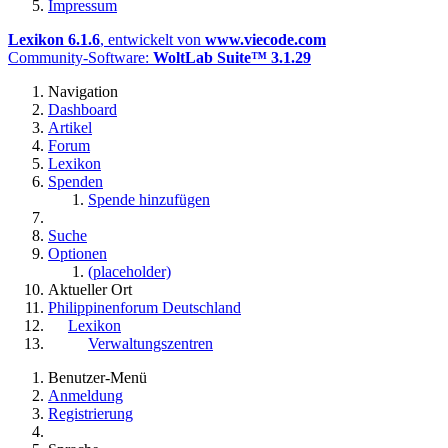
Impressum
Lexikon 6.1.6
, entwickelt von
www.viecode.com
Community-Software:
WoltLab Suite™ 3.1.29
Navigation
Dashboard
Artikel
Forum
Lexikon
Spenden
Spende hinzufügen
Suche
Optionen
(placeholder)
Aktueller Ort
Philippinenforum Deutschland
Lexikon
Verwaltungszentren
Benutzer-Menü
Anmeldung
Registrierung