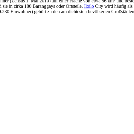
hner (Zensus 1. Mai 2010) auf einer Fläche von etwa 56 km² und beste
d sie in zirka 180 Baranggays oder Ortsteile.
Iloilo
City wird häufig als
.230 Einwohner) gehört zu den am dichtesten bevölkerten Großstädten