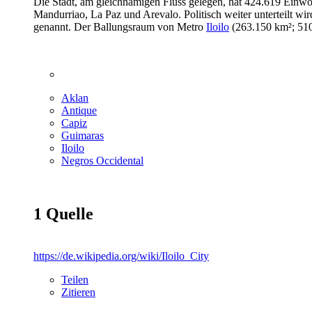
Die Stadt, am gleichnamigen Fluss gelegen, hat 424.619 Einwo
Mandurriao, La Paz und Arevalo. Politisch weiter unterteilt wir
genannt. Der Ballungsraum von Metro
Iloilo
(263.150 km²; 510
Aklan
Antique
Capiz
Guimaras
Iloilo
Negros Occidental
1
Quelle
https://de.wikipedia.org/wiki/Iloilo_City
Teilen
Zitieren