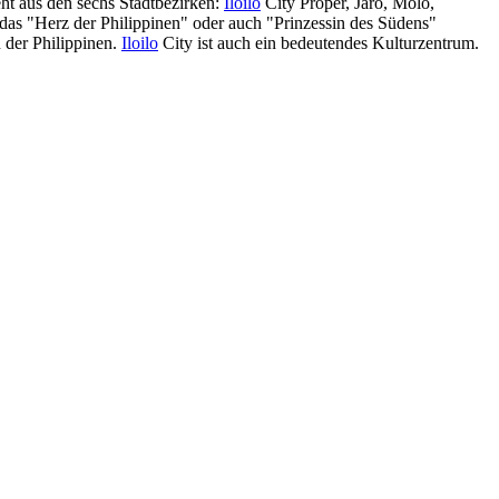
ht aus den sechs Stadtbezirken:
Iloilo
City Proper, Jaro, Molo,
 das "Herz der Philippinen" oder auch "Prinzessin des Südens"
 der Philippinen.
Iloilo
City ist auch ein bedeutendes Kulturzentrum.