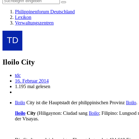
Philippinenforum Deutschland
Lexikon
Verwaltungszentren
Iloilo City
tdc
16. Februar 2014
1.195 mal gelesen
Iloilo
City ist die Hauptstadt der philippinischen Provinz
Iloilo
.
Iloilo
City
(Hiligaynon: Ciudad sang
Iloilo
; Filipino: Lungsod
der Visayas.