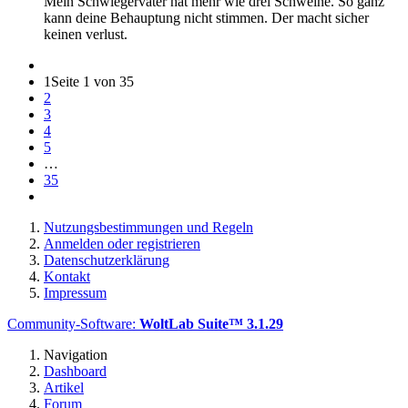
Mein Schwiegervater hat mehr wie drei Schweine. So ganz
kann deine Behauptung nicht stimmen. Der macht sicher
keinen verlust.
1
Seite 1 von 35
2
3
4
5
…
35
Nutzungsbestimmungen und Regeln
Anmelden oder registrieren
Datenschutzerklärung
Kontakt
Impressum
Community-Software:
WoltLab Suite™ 3.1.29
Navigation
Dashboard
Artikel
Forum