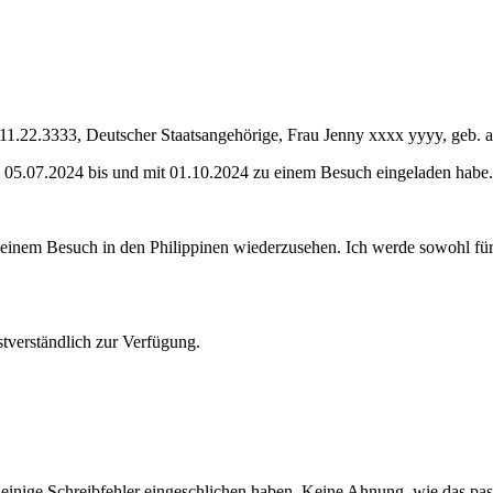
am 11.22.3333, Deutscher Staatsangehörige, Frau Jenny xxxx yyyy, geb.
m 05.07.2024 bis und mit 01.10.2024 zu einem Besuch eingeladen habe.
meinem Besuch in den Philippinen wiederzusehen. Ich werde sowohl für 
stverständlich zur Verfügung.
n einige Schreibfehler eingeschlichen haben. Keine Ahnung, wie das pas