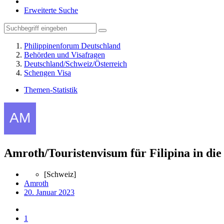
Erweiterte Suche
Philippinenforum Deutschland
Behörden und Visafragen
Deutschland/Schweiz/Österreich
Schengen Visa
Themen-Statistik
Amroth/Touristenvisum für Filipina in die
[Schweiz]
Amroth
20. Januar 2023
1