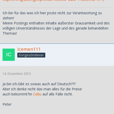
von einer höhergeordneten Stelle kam.Da stand auf gut
Deutsch
Ich bin für das was ich hier poste nicht zur Verantwortung zu
drin die Zollmenschen sollten doch ab jetzt mit ihrem
ziehen!
Kleinen Zweitwagen
Meine Postings enthalten Inhalte äußerster Grausamkeit und des
zur Arbeit kommen und nicht wie bisher mit ihren Proll
völligen Unverständnisses der Lage und des gerade behandelten
Autos.
Themas!
Peter8-)
Icemen111
Fortgeschrittener
14. Dezember 2013
Ja bin ich.Gibt es sowas auch auf Deutsch???
Aber ich denke nicht das man alles für die Preise
auch bekommt?In
Cebu
auf alle Fälle nicht.
Peter