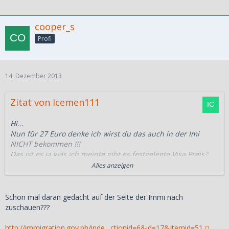
cooper_s
Profi
14. Dezember 2013
Zitat von Icemen111
Hi...
Nun für 27 Euro denke ich wirst du das auch in der Imi
NICHT bekommen !!!
Das ist es ja was ich meinte gibt es festgelegte Visa Preis?
Und wenn ja wie
Alles anzeigen
Kann man die durchsetzen?Warscheinlich gar nicht sonst
tun sie dich auf eine "Interne"
schwarze liste setzen.Ich habe letztes mal jemand der beim
Schon mal daran gedacht auf der Seite der Immi nach
Zoll
zuschauen???
Arbeitet getroffen, der zeigte mir aus spass ein schreiben
das wohl
http://immigration.gov.ph/inde…ctionid=6&id=17&Itemid=51