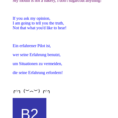
My mouth is not a bakery, I don't sugarcoat anything!
If you ask my opinion,
I am going to tell you the truth,
Not that what you'd like to hear!
Ein erfahrener Pilot ist,
wer seine Erfahrung benutzt,
um Situationen zu vermeiden,
die seine Erfahrung erfordern!
╭∩╮（︶︿︶）╭∩╮