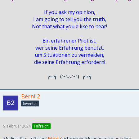
If you ask my opinion,
I am going to tell you the truth,
Not that what you'd like to hear!
Ein erfahrener Pilot ist,
wer seine Erfahrung benutzt,
um Situationen zu vermeiden,
die seine Erfahrung erfordern!
╭∩╮（︶︿︶）╭∩╮
Berni 2
Inventar
9. Februar 2024
Hilfreich
Medical City in Pasig (
Manila
) ist meiner Meinung nach auf dem