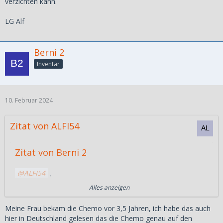
verzichten kann.
LG Alf
Berni 2
Inventar
10. Februar 2024
Zitat von ALFI54
Zitat von Berni 2
ALFI54
,
selbstverstaendlich kann man das nicht vergleichen,
Alles anzeigen
Krebs kann man ueberhauptnicht vergleichen, da es
verschiedene Arten gibt, meine Frau hatte zB einen sehr
Meine Frau bekam die Chemo vor 3,5 Jahren, ich habe das auch
agressiven Krebs. Man muss aber auch immer abwaegen
hier in Deutschland gelesen das die Chemo genau auf den
ob eine Chemo oder nicht, manchmal hat eine Chemo