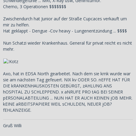
Schwindelgefühle ... MRI, X-Ray usw, Gehirntumor.
Chemo, 3 Operationen $$$$$$$
Zwischendurch hat Junior auf der Straße Cupcaces verkauft um
mir zu helfen.
Hat geklappt - Dengue -Cov heavy - Lungenentzündung ... $$$$
Nun Schatzi wieder Krankenhaus. General für privat reicht es nicht
mehr.
Axo, hat in EDSA North gearbeitet. Nach dem sie krnk wurde war
sie am nächsten Tag gefeuert. NIX kv ODER SO. nEFFE HAT FÜR
DIE kRANKENHAUSKOSTEN GEBÜRGT, zAHLUNG ANS
hOSPITAL ZU SCHLEPPEND. x aNRUFE PRO tAG BEI SEINER
pERSONALABTEILUNG ... NUN HAT ER AUCH KEINEN jOB MEHR.
kEINE aRBEITSPAPIERE WEIL sCHULDEN, NEUER jOB?
fEHLANZEIGE.
Gruß Willi