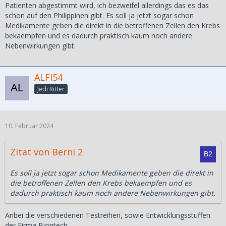
Patienten abgestimmt wird, ich bezweifel allerdings das es das
mehr negative als positive Folgen. Mit dem heutigen
schon auf den Philippinen gibt. Es soll ja jetzt sogar schon
Wissen wuerde ich niemals eine Chemo bei mir zulassen.
Medikamente geben die direkt in die betroffenen Zellen den Krebs
Meine Frau hat nach der 1. Chemo extrem abgebaut, das
bekaempfen und es dadurch praktisch kaum noch andere
sie eine 2. nicht mehr machen konnten, da sie zu
Nebenwirkungen gibt.
schwach war.
Aber auch bei der Chemo gibt es Fortschritte und sie hat
ALFI54
nicht mehr die gleiche Bedeutung wie noch vor 5 Jahren.
Jedi Ritter
Oder die Chemo wird genau auf den Patienten abgestimmt,
eben um Überforderung auszuschliessen.
Wir sind uns aber bestimmt einig, dass man auf Krebs
10. Februar 2024
gerne verzichten kann.
Zitat von Berni 2
LG Alf
Es soll ja jetzt sogar schon Medikamente geben die direkt in
die betroffenen Zellen den Krebs bekaempfen und es
dadurch praktisch kaum noch andere Nebenwirkungen gibt.
Anbei die verschiedenen Testreihen, sowie Entwicklungsstuffen
der Firma Biontech.