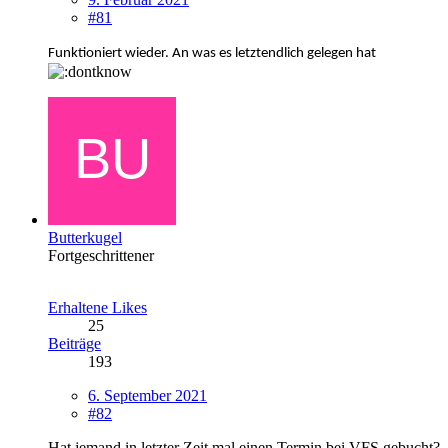
#81
Funktioniert wieder. An was es letztendlich gelegen hat
Butterkugel
Fortgeschrittener
Erhaltene Likes
25
Beiträge
193
6. September 2021
#82
Hat jemand in letzter Zeit mal einen Termin bei VFS gebucht?