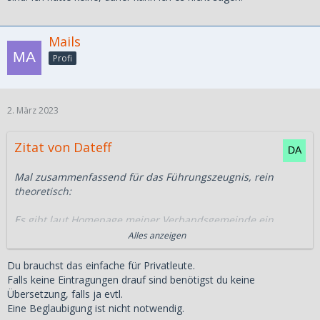
Mails
Profi
2. März 2023
Zitat von Dateff
Mal zusammenfassend für das Führungszeugnis, rein
theoretisch:
Es gibt laut Homepage meiner Verbandsgemeinde ein
einfaches Führungszeugnis für private Zwecke, und ein
Alles anzeigen
erweitertes für deutsche Behörden. Ich brauche vermutlich
letzteres?
Du brauchst das einfache für Privatleute.
Falls keine Eintragungen drauf sind benötigst du keine
Dann muss ich dieses Führungszeugnis übersetzen lassen
Übersetzung, falls ja evtl.
oder nicht?
Eine Beglaubigung ist nicht notwendig.