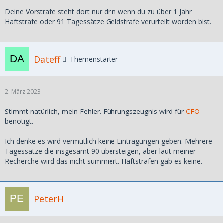
Muss das Führungszeugnis auch beglaubigt werden? Von
Deine Vorstrafe steht dort nur drin wenn du zu über 1 Jahr
welchen Stellen? Genau wie das AOS, also Notar >
Haftstrafe oder 91 Tagessätze Geldstrafe verurteilt worden bist.
Landgericht > Konsulat?
Dateff
Themenstarter
2. März 2023
Stimmt natürlich, mein Fehler. Führungszeugnis wird für
CFO
benötigt.
Ich denke es wird vermutlich keine Eintragungen geben. Mehrere
Tagessätze die insgesamt 90 übersteigen, aber laut meiner
Recherche wird das nicht summiert. Haftstrafen gab es keine.
PeterH