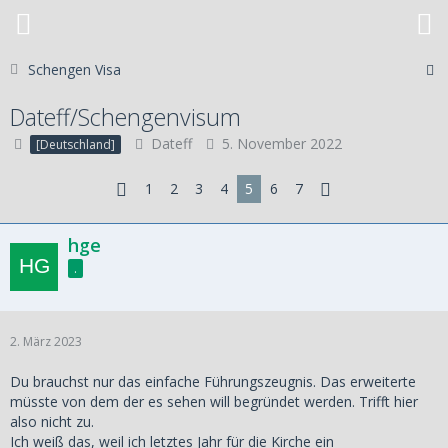
Schengen Visa
Dateff/Schengenvisum
Dateff
5. November 2022
[Deutschland]
1
2
3
4
5
6
7
hge
.
2. März 2023
Du brauchst nur das einfache Führungszeugnis. Das erweiterte
müsste von dem der es sehen will begründet werden. Trifft hier
also nicht zu.
Ich weiß das, weil ich letztes Jahr für die Kirche ein