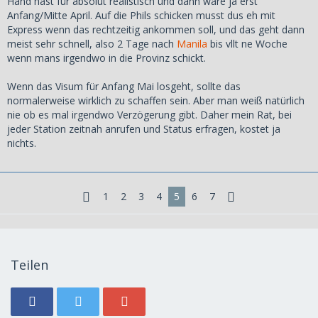
Hand hast für absolut realistisch und dann wäre ja erst
auch einfach z.B. 1 oder 2 Wochen später einreisen? Wäre
Anfang/Mitte April. Auf die Phils schicken musst dus eh mit
das Visum in diesem Fall um 1-2 weitere Wochen
Express wenn das rechtzeitig ankommen soll, und das geht dann
verlängerbar?
meist sehr schnell, also 2 Tage nach
Manila
bis vllt ne Woche
wenn mans irgendwo in die Provinz schickt.
Oh und ja, das Führungszeugnis war eine Anforderung von
CFO
Counselor, genauso wie das AOS hat er auch explizit
Wenn das Visum für Anfang Mai losgeht, sollte das
gefordert.
normalerweise wirklich zu schaffen sein. Aber man weiß natürlich
nie ob es mal irgendwo Verzögerung gibt. Daher mein Rat, bei
jeder Station zeitnah anrufen und Status erfragen, kostet ja
nichts.
1
2
3
4
5
6
7
Teilen