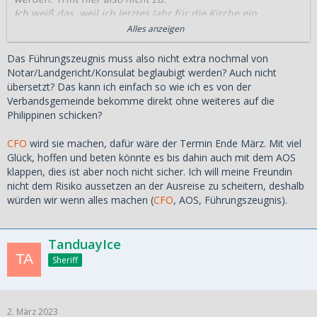
Ich weiß das, weil ich letztes Jahr für die Kirche ein
Führungszeugnis brauchte. Das Generalvikariat hatte ein
Alles anzeigen
Schreiben beigefügt, dass es das erweiterte sehen wollte.
Das Führungszeugnis muss also nicht extra nochmal von
Dass das Visum genehmigt wurde ist erfreulich, heißt es
Notar/Landgericht/Konsulat beglaubigt werden? Auch nicht
doch dass die dbm an der gelockerten Visa Politik festhält.
übersetzt? Das kann ich einfach so wie ich es von der
Verbandsgemeinde bekomme direkt ohne weiteres auf die
Wenn ihr schon soweit seid, würde ich die Ausreise mit aos
Philippinen schicken?
oder
CFO
probieren, was auch immer davon am ehesten zu
erhalten ist.
CFO
wird sie machen, dafür wäre der Termin Ende März. Mit viel
Glück, hoffen und beten könnte es bis dahin auch mit dem AOS
klappen, dies ist aber noch nicht sicher. Ich will meine Freundin
nicht dem Risiko aussetzen an der Ausreise zu scheitern, deshalb
würden wir wenn alles machen (
CFO
, AOS, Führungszeugnis).
TanduayIce
Sheriff
2. März 2023