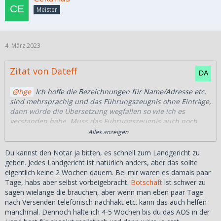
Meister
4. März 2023
Zitat von Dateff
hge
Ich hoffe die Bezeichnungen für Name/Adresse etc.
sind mehrsprachig und das Führungszeugnis ohne Einträge,
dann würde die Übersetzung wegfallen so wie ich es
verstanden habe. Muss das Führungszeugnis auch noch
beglaubigt werden und falls ja von welchen Stellen?
Alles anzeigen
Ich mache mir eher Sorgen um das AOS. In einer Woche
Du kannst den Notar ja bitten, es schnell zum Landgericht zu
Termin beim Notar, dann kalkulieren ich nochmal 2 Wochen
geben. Jedes Landgericht ist natürlich anders, aber das sollte
für das Landgericht und 2 Wochen für das Konsulat um das
eigentlich keine 2 Wochen dauern. Bei mir waren es damals paar
AOS auf dem Postweg zu prüfen. Ist das realistisch? Und
Tage, habs aber selbst vorbeigebracht.
Botschaft
ist schwer zu
dann muss das ganze ja auch noch auf die Philippinen...
sagen wielange die brauchen, aber wenn man eben paar Tage
nach Versenden telefonisch nachhakt etc. kann das auch helfen
Das Visum gilt übrigens ab dem 5. Mai. Sollte es länger
manchmal. Dennoch halte ich 4-5 Wochen bis du das AOS in der
dauern dies alles für das
CFO
zu machen kann sie doch