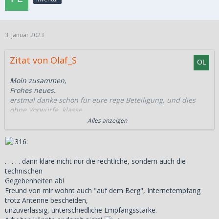
3. Januar 2023
Zitat von Olaf_S
Moin zusammen,
Frohes neues.
erstmal danke schön für eure rege Beteiligung, und dies
ohne Vorwürfe, klasse...
DGSV, VPN? alles rogger!!
Alles anzeigen
Da ohne mein Einverständnis auch meine
Lohnabrechnungen in Indien berechnet werden!!
Da ich mein Mädel heirate und bei Ihr auf dem Berg leben
. . . . . dann kläre nicht nur die rechtliche, sondern auch die
werde denke ich, das ich kein problem mit
A1
B1 bekommen
technischen
werde.
Gegebenheiten ab!
Mit dem Freelancer ist mir schon klar, wäre vierleicht eine
Freund von mir wohnt auch "auf dem Berg", Internetempfang
Möglichkeit.
trotz Antenne bescheiden,
unzuverlässig, unterschiedliche Empfangsstärke.