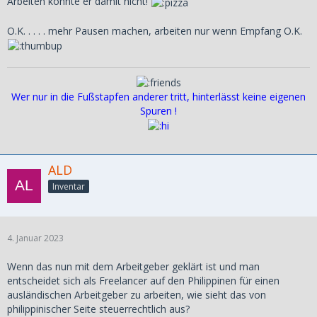
Arbeiten könnte er damit nicht!
ich werde aber mit dem Thema erst mal beginnen denke
ich.
O.K. . . . . mehr Pausen machen, arbeiten nur wenn Empfang O.K.
Oder hat jemand eine bessere idee.
Wer nur in die Fußstapfen anderer tritt, hinterlässt keine eigenen
Spuren !
ALD
Inventar
4. Januar 2023
Wenn das nun mit dem Arbeitgeber geklärt ist und man
entscheidet sich als Freelancer auf den Philippinen für einen
ausländischen Arbeitgeber zu arbeiten, wie sieht das von
philippinischer Seite steuerrechtlich aus?