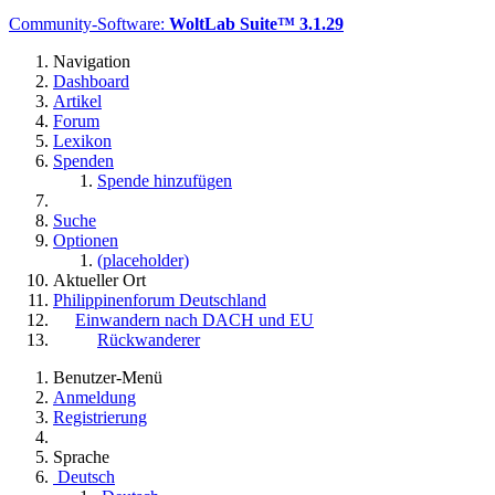
Community-Software:
WoltLab Suite™ 3.1.29
Navigation
Dashboard
Artikel
Forum
Lexikon
Spenden
Spende hinzufügen
Suche
Optionen
(placeholder)
Aktueller Ort
Philippinenforum Deutschland
Einwandern nach DACH und EU
Rückwanderer
Benutzer-Menü
Anmeldung
Registrierung
Sprache
Deutsch