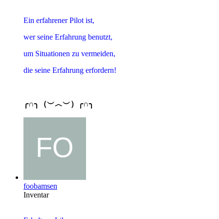
Ein erfahrener Pilot ist,
wer seine Erfahrung benutzt,
um Situationen zu vermeiden,
die seine Erfahrung erfordern!
╭∩╮（︶︿︶）╭∩╮
foobamsen
Inventar