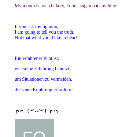
My mouth is not a bakery, I don't sugarcoat anything!
If you ask my opinion,
I am going to tell you the truth,
Not that what you'd like to hear!
Ein erfahrener Pilot ist,
wer seine Erfahrung benutzt,
um Situationen zu vermeiden,
die seine Erfahrung erfordern!
╭∩╮（︶︿︶）╭∩╮