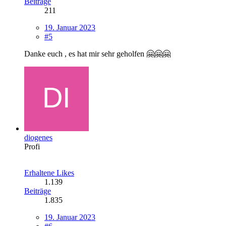
Beiträge
211
19. Januar 2023
#5
Danke euch , es hat mir sehr geholfen 🤗🤗🤗
diogenes
Profi
Erhaltene Likes
1.139
Beiträge
1.835
19. Januar 2023