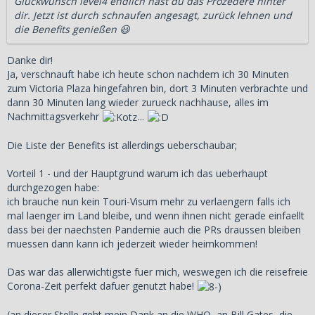
Glückwunsch level4 endlich hast du das Prozedere hinter
dir. Jetzt ist durch schnaufen angesagt, zurück lehnen und
die Benefits genießen 😃
Danke dir!
Ja, verschnauft habe ich heute schon nachdem ich 30 Minuten
zum Victoria Plaza hingefahren bin, dort 3 Minuten verbrachte und
dann 30 Minuten lang wieder zurueck nachhause, alles im
Nachmittagsverkehr
...
Die Liste der Benefits ist allerdings ueberschaubar;
Vorteil 1 - und der Hauptgrund warum ich das ueberhaupt
durchgezogen habe:
ich brauche nun kein Touri-Visum mehr zu verlaengern falls ich
mal laenger im Land bleibe, und wenn ihnen nicht gerade einfaellt
dass bei der naechsten Pandemie auch die PRs draussen bleiben
muessen dann kann ich jederzeit wieder heimkommen!
Das war das allerwichtigste fuer mich, weswegen ich die reisefreie
Corona-Zeit perfekt dafuer genutzt habe!
(an dieser Stelle geht mein Dank an die WHO, an Bill Gates, die