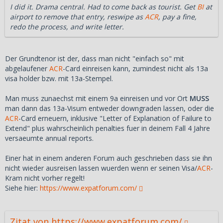
I did it. Drama central. Had to come back as tourist. Get
BI
at
airport to remove that entry, reswipe as
ACR
, pay a fine,
redo the process, and write letter.
Der Grundtenor ist der, dass man nicht "einfach so" mit
abgelaufener
ACR
-Card einreisen kann, zumindest nicht als 13a
visa holder bzw. mit 13a-Stempel.
Man muss zunaechst mit einem 9a einreisen und vor Ort
MUSS
man dann das 13a-Visum entweder downgraden lassen, oder die
ACR
-Card erneuern, inklusive "Letter of Explanation of Failure to
Extend" plus wahrscheinlich penalties fuer in deinem Fall 4 Jahre
versaeumte annual reports.
Einer hat in einem anderen Forum auch geschrieben dass sie ihn
nicht wieder ausreisen lassen wuerden wenn er seinen Visa/
ACR
-
Kram nicht vorher regelt!
Siehe hier:
https://www.expatforum.com/
Zitat von https://www.expatforum.com/