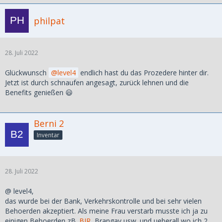
philpat
28. Juli 2022
Glückwunsch
level4
endlich hast du das Prozedere hinter dir.
Jetzt ist durch schnaufen angesagt, zurück lehnen und die
Benefits genießen 😃
Berni 2
Inventar
28. Juli 2022
@ level4,
das wurde bei der Bank, Verkehrskontrolle und bei sehr vielen
Behoerden akzeptiert. Als meine Frau verstarb musste ich ja zu
einigen Behoerden zB.
BIR
, Brangay usw. und ueberall wo ich 2