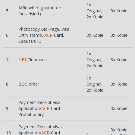
1x
Affidavit of guarantee
5
Original,
3x Kopie
(notarisiert)
2x Kopie
Photocopy Bio-Page, Visa,
6
Entry stamp,
ACR
-Card,
3x Kopie
3x Kopie
Spouse's ID
1x
7
NBI
-Clearance
Original,
3x Kopie
2x Kopie
1x
8
BOC order
Original,
3x Kopie
2x Kopie
Payment Receipt Visa-
9
Application/
ACR
-Card
-
3x Kopie
Probationary
Payment Receipt Visa-
3x Kopie
10
Application/
ACR
-Card
-