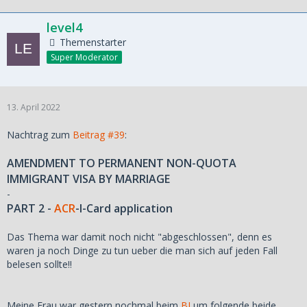
level4
Themenstarter
Super Moderator
13. April 2022
Nachtrag zum
Beitrag #39
:
AMENDMENT TO PERMANENT NON-QUOTA
IMMIGRANT VISA BY MARRIAGE
-
PART 2 -
ACR
-I-Card application
Das Thema war damit noch nicht "abgeschlossen", denn es
waren ja noch Dinge zu tun ueber die man sich auf jeden Fall
belesen sollte!!
Meine Frau war gestern nochmal beim
BI
um folgende beide