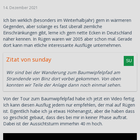
den Pilgern Geschenke von Obst und Süßigkeiten
14. Dezember 2021
(Osettai) anbieten.
Der Pilgerweg führt durch unberührte
Ich bin wirklich (besonders im Winterhalbjahr) gern in wärmeren
Pastorallandschaften, entlang der Küsten des ruhigen
Gegenden, aber solange es fast überall ziemliche
Seto-Binnenmeeres, des wilden Pazifischen Ozeans und
Einschränkungen gibt, lerne ich gern nette Ecken in Deutschland
steiler, heiliger Berge. In dieser Umgebung wird einem
näher kennen. In Rügen waren wir 2005 aber schon mal. Gerade
allmählich bewusst, dass sie etwas ganz Besonderes
dort kann man etliche interessante Ausflüge unternehmen.
sind, und es entsteht ein Gefühl der Zuneigung für
gewöhnliche Dinge, das durch die Wärme anderer
Zitat von sunday
verstärkt wird.
Die Länge des gesamten Weges beträgt 1.400 km und
kann überall gestartet oder abgeschlossen werden. Es
Wir sind bei der Wanderung zum Baumwipfelpfad am
gibt keine festen Regeln, wo man besuchen oder wie
Strandende von Binz dort vorbei gekommen. Von oben
viele Tempel man sehen kann. Passen Sie sich einfach
konnten wir Teile der Anlage dann noch einmal sehen.
an.
Auf geht's auf den Shikoku 'Route 88' Pilgerweg!"
Quelle
Von der Tour zum Baumwipfelpfad habe ich jetzt ein Video fertig.
Ich kann diesen Ausflug jedem nur empfehlen, der mal auf Rügen
Bilder
ist. Eigentlich habe ich ja etwas Höhenangst, aber die haben dass
so geschickt gebaut, dass dies bei mir in keiner Phase auftrat.
Dabei ist der Aussichtsturm immerhin 40 m hoch.