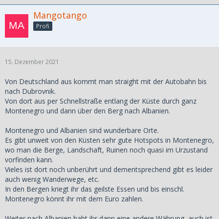
ein schönen, entspannten Urlaub.
Mangotango
Costa Rica ist ebenfalls gut zu bereisen. Costa Rica hat die
Profi
Grenzen für Touristen nie geschlossen und war die letzten
zwei Jahre durchgehend zu bereisen, darum gehe ich davon
aus, dass es auch so bleiben wird. Außerdem kommen
philippinische Staatsbürger visafrei rein.
15. Dezember 2021
Ich kenne ein paar Leute die in den letzten zwei Jahren dort
waren und von der schönen Reise nur so schwärmen.
Von Deutschland aus kommt man straight mit der Autobahn bis
Definitiv ein schönes, tropisches, touristenfreundliches Land
nach Dubrovnik.
mit guter Infrastruktur. Ich war leider noch nie dort, aber es
Von dort aus per Schnellstraße entlang der Küste durch ganz
steht auf meiner Liste ziemlich weit oben.
Montenegro und dann über den Berg nach Albanien.
Montenegro und Albanien sind wunderbare Orte.
Es gibt unweit von den Küsten sehr gute Hotspots in Montenegro,
wo man die Berge, Landschaft, Ruinen noch quasi im Urzustand
vorfinden kann.
Vieles ist dort noch unberührt und dementsprechend gibt es leider
auch wenig Wanderwege, etc.
In den Bergen kriegt ihr das geilste Essen und bis einschl.
Montenegro könnt ihr mit dem Euro zahlen.
Weiter nach Albanien habt ihr dann eine andere Währung, auch ist