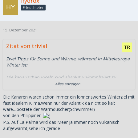
hydrox
Erleuchteter
15. Dezember 2021
Zitat von trivial
Zwei Tipps für Sonne und Wärme, während in Mitteleuropa
Winter ist:
Die kanarischen Inseln sind absolut unkompliziert zu
erreichen und werden es auch weiterhin bleiben. Sie sind ja
Alles anzeigen
vollwertiger Teil Spaniens und innerhalb der EU gehen die
Grenzen voraussichtlich nicht mehr zu. Schönes Wetter ist
Die Kanaren waren schon immer ein lohnenswertes Winterziel mit
das ganze Jahr lang garantiert, Infrastruktur ist auch tip-top.
fast idealem Klima.Wenn nur der Atlantik da nicht so kalt
Ich war kürzlich auf Teneriffa, dort herrscht ganz normales
wäre....postete der Warmduscher(Schwimmer)
Leben und reger Tourismus, auch Geschäfte und Lokale
von den Philippinen
sind überall ganz normal geöffnet (ob die großen
P.S. Auf La Palma wird das Meer ja immer noch vulkanisch
Discotheken auch geöffnet sind weiß ich nicht, aber da gehe
aufgewärmt,sehe ich gerade
ich ohnehin nicht freiwillig hin). Ein Platz für einen wirklich