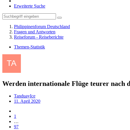
Erweiterte Suche
Philippinenforum Deutschland
Fragen und Antworten
Reiseforum - Reiseberichte
Themen-Statistik
Werden internationale Flüge teurer nach 
TanduayIce
11. April 2020
1
…
97