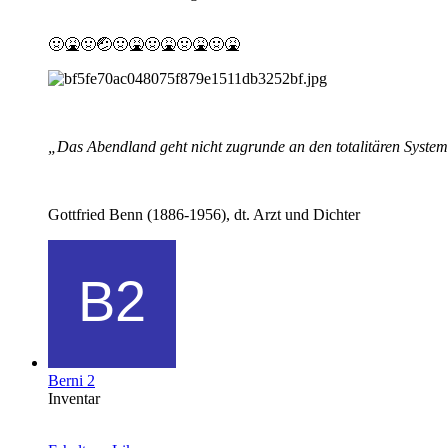
🤢🤮🤢🤕🤢🤮🤢🤮🤢🤮🤢🤮
„Das Abendland geht nicht zugrunde an den totalitären System
Gottfried Benn (1886-1956), dt. Arzt und Dichter
Berni 2
Inventar