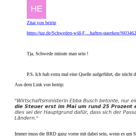
Zitat von heirip
https://taz.de/Schweden-will-F…haften-staerken/!603462
Tja, Schwede müsste man sein !
P.S. Ich hab extra mal eine Quelle aufgeführt, die niich
Aus dem Link von heirip:
Wirtschaftsministerin Ebba Busch betonte, nur e
“
die Steuer erst im Mai um rund 25 Prozent 
dies sei der Hauptgrund dafür, dass sich der Pass
Ländern.
“
Immer muss die BRD ganz vorne mit dabei sein, wenn es um St