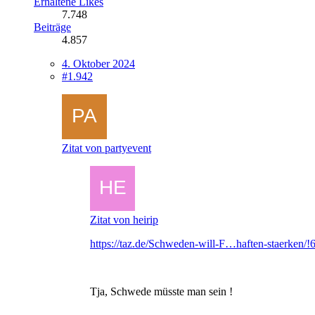
Erhaltene Likes
7.748
Beiträge
4.857
4. Oktober 2024
#1.942
Zitat von partyevent
Zitat von heirip
https://taz.de/Schweden-will-F…haften-staerken/!
Tja, Schwede müsste man sein !