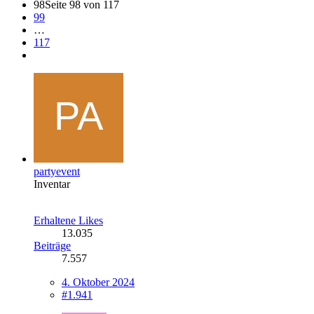
98
Seite 98 von 117
99
…
117
partyevent
Inventar
Erhaltene Likes
13.035
Beiträge
7.557
4. Oktober 2024
#1.941