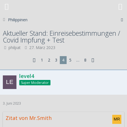
Philippinen
Aktueller Stand: Einreisebestimmungen /
Covid Impfung + Test
philpat
27. März 2023
1
2
3
4
5
…
8
level4
Super Moderator
3. Juni 2023
Zitat von Mr.Smith