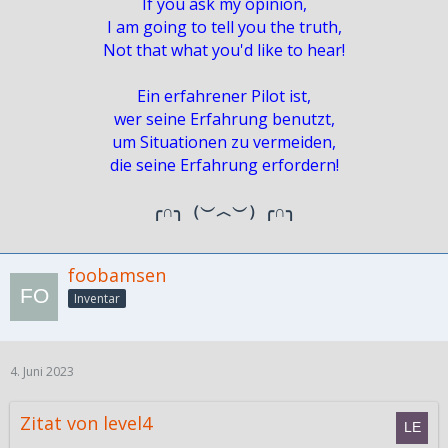
If you ask my opinion,
I am going to tell you the truth,
Not that what you'd like to hear!
Ein erfahrener Pilot ist,
wer seine Erfahrung benutzt,
um Situationen zu vermeiden,
die seine Erfahrung erfordern!
╭∩╮（︶︿︶）╭∩╮
foobamsen
Inventar
4. Juni 2023
Zitat von level4