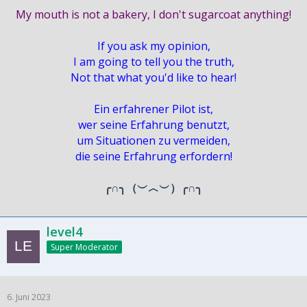
My mouth is not a bakery, I don't sugarcoat anything!
If you ask my opinion,
I am going to tell you the truth,
Not that what you'd like to hear!
Ein erfahrener Pilot ist,
wer seine Erfahrung benutzt,
um Situationen zu vermeiden,
die seine Erfahrung erfordern!
╭∩╮（︶︿︶）╭∩╮
level4
Super Moderator
6. Juni 2023