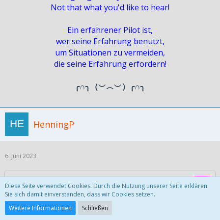
Not that what you'd like to hear!
Ein erfahrener Pilot ist,
wer seine Erfahrung benutzt,
um Situationen zu vermeiden,
die seine Erfahrung erfordern!
╭∩╮（︶︿︶）╭∩╮
HenningP
6. Juni 2023
Zitat von KALHAS
Diese Seite verwendet Cookies. Durch die Nutzung unserer Seite erklären
Sie sich damit einverstanden, dass wir Cookies setzen.
Das 59-Tage Touristenvisum habe ich vor Corona 2 x bei der
Weitere Informationen
Schließen
Phils
Botschaft
in Berlin vorab beantragt und ohne