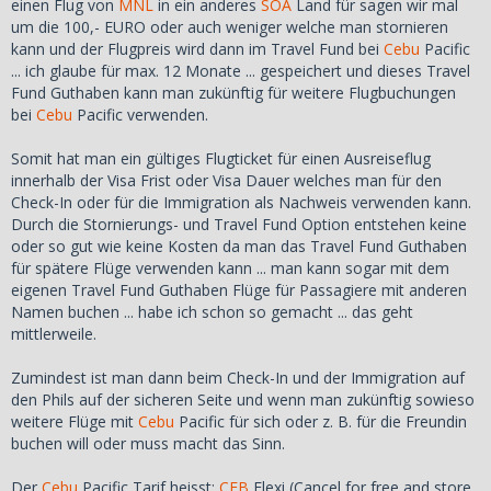
einen Flug von
MNL
in ein anderes
SOA
Land für sagen wir mal
um die 100,- EURO oder auch weniger welche man stornieren
kann und der Flugpreis wird dann im Travel Fund bei
Cebu
Pacific
... ich glaube für max. 12 Monate ... gespeichert und dieses Travel
Fund Guthaben kann man zukünftig für weitere Flugbuchungen
bei
Cebu
Pacific verwenden.
Somit hat man ein gültiges Flugticket für einen Ausreiseflug
innerhalb der Visa Frist oder Visa Dauer welches man für den
Check-In oder für die Immigration als Nachweis verwenden kann.
Durch die Stornierungs- und Travel Fund Option entstehen keine
oder so gut wie keine Kosten da man das Travel Fund Guthaben
für spätere Flüge verwenden kann ... man kann sogar mit dem
eigenen Travel Fund Guthaben Flüge für Passagiere mit anderen
Namen buchen ... habe ich schon so gemacht ... das geht
mittlerweile.
Zumindest ist man dann beim Check-In und der Immigration auf
den Phils auf der sicheren Seite und wenn man zukünftig sowieso
weitere Flüge mit
Cebu
Pacific für sich oder z. B. für die Freundin
buchen will oder muss macht das Sinn.
Der
Cebu
Pacific Tarif heisst:
CEB
Flexi (Cancel for free and store