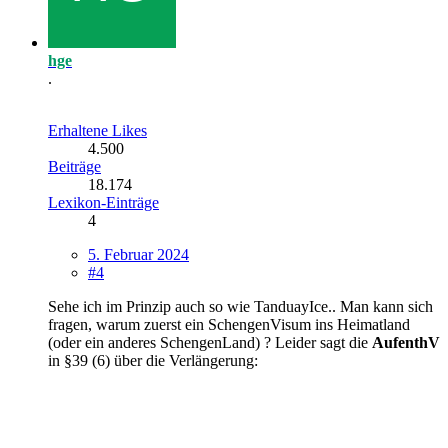
hge
.
Erhaltene Likes
4.500
Beiträge
18.174
Lexikon-Einträge
4
5. Februar 2024
#4
Sehe ich im Prinzip auch so wie TanduayIce.. Man kann sich
fragen, warum zuerst ein SchengenVisum ins Heimatland
(oder ein anderes SchengenLand) ? Leider sagt die
AufenthV
in §39 (6) über die Verlängerung: