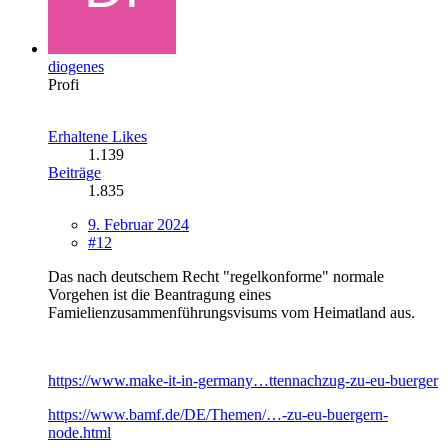
diogenes
Profi
Erhaltene Likes
1.139
Beiträge
1.835
9. Februar 2024
#12
Das nach deutschem Recht "regelkonforme" normale
Vorgehen ist die Beantragung eines
Famielienzusammenführungsvisums vom Heimatland aus.
https://www.make-it-in-germany…ttennachzug-zu-eu-buerger
https://www.bamf.de/DE/Themen/…-zu-eu-buergern-
node.html