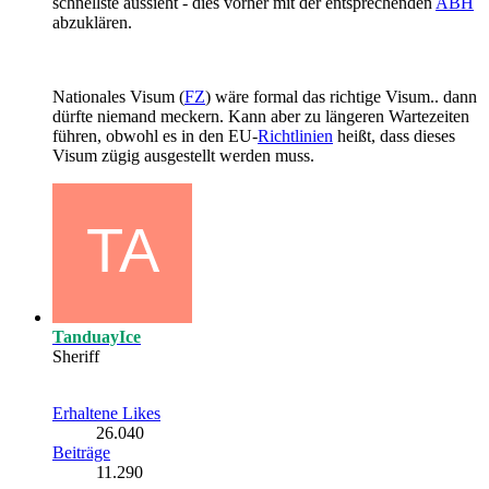
schnellste aussieht - dies vorher mit der entsprechenden
ABH
abzuklären.
Nationales Visum (
FZ
) wäre formal das richtige Visum.. dann
dürfte niemand meckern. Kann aber zu längeren Wartezeiten
führen, obwohl es in den EU-
Richtlinien
heißt, dass dieses
Visum zügig ausgestellt werden muss.
TanduayIce
Sheriff
Erhaltene Likes
26.040
Beiträge
11.290