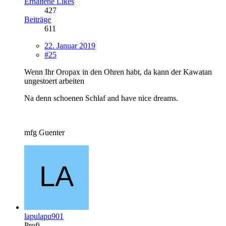
Erhaltene Likes
427
Beiträge
611
22. Januar 2019
#25
Wenn Ihr Oropax in den Ohren habt, da kann der Kawatan
ungestoert arbeiten
Na denn schoenen Schlaf and have nice dreams.
mfg Guenter
lapulapu901
Profi