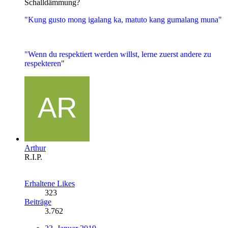
Schalldämmung?
"Kung gusto mong igalang ka, matuto kang gumalang muna"
"Wenn du respektiert werden willst, lerne zuerst andere zu
respekteren
"
Arthur
R.I.P.
Erhaltene Likes
323
Beiträge
3.762