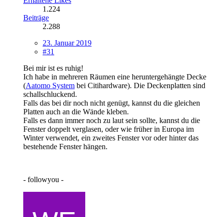
Erhaltene Likes
1.224
Beiträge
2.288
23. Januar 2019
#31
Bei mir ist es ruhig!
Ich habe in mehreren Räumen eine heruntergehängte Decke
(
Aatomo System
bei Citihardware). Die Deckenplatten sind
schallschluckend.
Falls das bei dir noch nicht genügt, kannst du die gleichen
Platten auch an die Wände kleben.
Falls es dann immer noch zu laut sein sollte, kannst du die
Fenster doppelt verglasen, oder wie früher in Europa im
Winter verwendet, ein zweites Fenster vor oder hinter das
bestehende Fenster hängen.
- followyou -