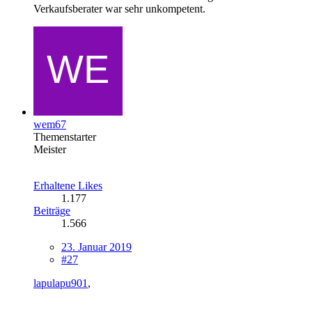
Verkaufsberater war sehr unkompetent.
wem67
Themenstarter
Meister
Erhaltene Likes
1.177
Beiträge
1.566
23. Januar 2019
#27
lapulapu901
,